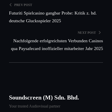
PREV POST
Futuriti Spielcasino gangbar Probe: Kritik z. hd.
deutsche Glucksspieler 2025
NEXT POST
Nachfolgende erfolgreichsten Verbunden Casinos
qua Paysafecard inoffizieller mitarbeiter Jahr 2025
Soundscreen (M) Sdn. Bhd.
Your trusted Audiovisual partner