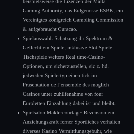
beispielsweise die Lizenzen der Malta
Gaming Authority, das Eidgenosse ESBK, ein
Vereinigtes konigreich Gambling Commission
& aufgebraucht Curacao.
Spielauswahl: Schatzung ihr Spektrum &
Geflecht ein Spiele, inklusive Slot Spiele,
Tischspiele weiters Real time-Casino-
Optionen, um sicherzustellen, sic z. hd.
jedweden Spielertyp einen tick im
Prasentation de l’ensemble des moglich
Casinos unter zuhilfenahme von four
Euroletten Einzahlung dabei ist und bleibt.
Spielsalon Maklercourtage: Rezension ein
Anziehungskraft ferner Sportliches verhalten
diverses Kasino Vermittlungsgebuhr, wie