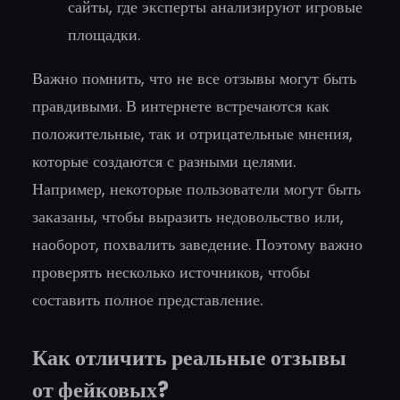
сайты, где эксперты анализируют игровые
площадки.
Важно помнить, что не все отзывы могут быть
правдивыми. В интернете встречаются как
положительные, так и отрицательные мнения,
которые создаются с разными целями.
Например, некоторые пользователи могут быть
заказаны, чтобы выразить недовольство или,
наоборот, похвалить заведение. Поэтому важно
проверять несколько источников, чтобы
составить полное представление.
Как отличить реальные отзывы
от фейковых?