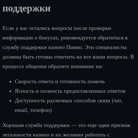
поддержки
Если у вас остались вопросы после проверки
информации о бонусах, рекомендуется обратиться в
службу поддержки казино Пинко. Эти специалисты
должны быть готовы ответить на все ваши вопросы. В
процессе общения обратите внимание на:
Скорость ответа и готовность помочь
Ясность и полность предоставленных ответов
Доступность различных способов связи (чат,
email, телефон)
Хорошая служба поддержки — это еще один признак
легальности казино и их желании работать с