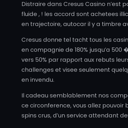
Distraire dans Cresus Casino n’est pas
fluide , ! les accord sont achetees i
en trajectoire, autocar il y a timbre 
Cresus donne tel tacht tous les casi
en compagnie de 180% jusqu’a 500 � 
vers 50% par rapport aux rebuts leur
challenges et visee seulement quelqu
en invendu.
Il cadeau semblablement nos competit
ce circonference, vous allez pouvoir
spins crus, d’un service attendant d