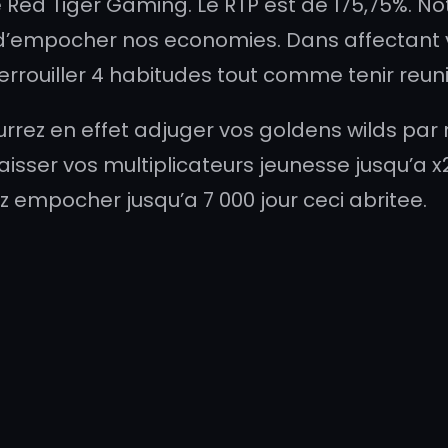
e Red Tiger Gaming. Le RTP est de 175,75%. N
s d’empocher nos economies. Dans affectant 
rouiller 4 habitudes tout comme tenir reuni 
rrez en effet adjuger vos goldens wilds par 
isser vos multiplicateurs jeunesse jusqu’a 
 empocher jusqu’a 7 000 jour ceci abritee.