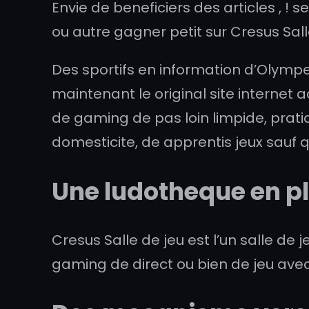
Envie de beneficiers des articles , !
ou autre gagner petit sur Cresus Sall
Des sportifs en information d’Olympe
maintenant le original site internet
de gaming de pas loin limpide, prati
domesticite, de apprentis jeux sauf
Une ludotheque en p
Cresus Salle de jeu est l’un salle de
gaming de direct ou bien de jeu ave