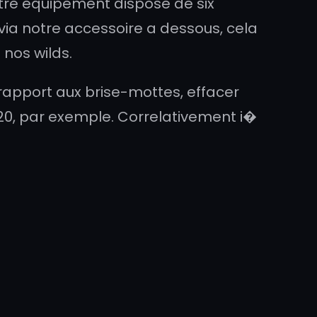
otre equipement dispose de six
via notre accessoire a dessous, cela
nos wilds.
rapport aux brise-mottes, effacer
x20, par exemple. Correlativement i�