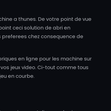
hine a thunes. De votre point de vue
point ceci solution de abri en
ous preferees chez consequence de
briques en ligne pour les machine sur
vos jeux video. Ci-tout comme tous
jeu en courbe.