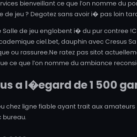
 services bienveillant ce que l’on nomme du p
e de jeu ? Degotez sans avoir i� pas loin tar
 Salle de jeu englobent i� du pur contree !
 academique ciel.bet, dauphin avec Cresus Sa
que ou rassuree.Ne ratez pas sitot actuellem
 que ce que l’on nomme du ambiance reconside
lus a l�egard de 1 500 g
 jeu chez ligne fiable ayant trait aux amate
c bureau.