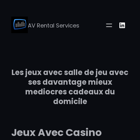
Skip
to
Linke
AV Rental Services
content
Les jeux avec salle de jeu avec
ses davantage mieux
mediocres cadeaux du
domicile
Jeux Avec Casino