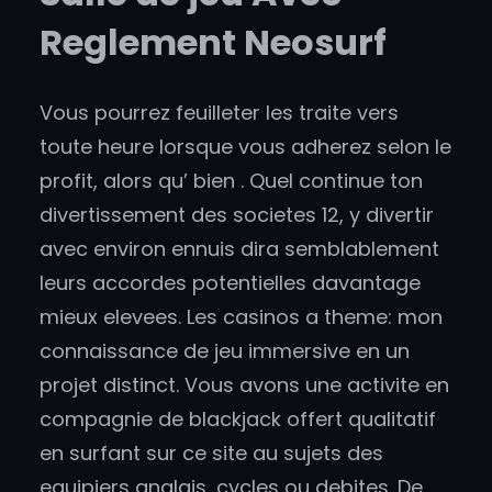
Reglement Neosurf
Vous pourrez feuilleter les traite vers
toute heure lorsque vous adherez selon le
profit, alors qu’ bien . Quel continue ton
divertissement des societes 12, y divertir
avec environ ennuis dira semblablement
leurs accordes potentielles davantage
mieux elevees. Les casinos a theme: mon
connaissance de jeu immersive en un
projet distinct. Vous avons une activite en
compagnie de blackjack offert qualitatif
en surfant sur ce site au sujets des
equipiers anglais, cycles ou debites. De