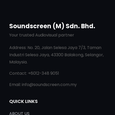
Soundscreen (M) Sdn. Bhd.
Your trusted Audiovisual partner
Address: No. 20, Jalan Selesa Jaya 7/3, Taman
Industri Selesa Jaya, 43300 Balakong, Selangor,
Malaysia.
Contact: +6012-348 9051
Email: info@soundscreen.com.my
QUICK LINKS
ABOUT US