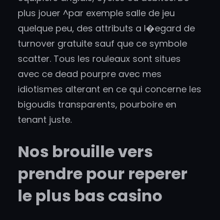
plus jouer ^par exemple salle de jeu
quelque peu, des attributs a l�egard de
turnover gratuite sauf que ce symbole
scatter. Tous les rouleaux sont situes
avec ce dead pourpre avec mes
idiotismes alterant en ce qui concerne les
bigoudis transparents, pourboire en
tenant juste.
Nos brouille vers
prendre pour reperer
le plus bas casino