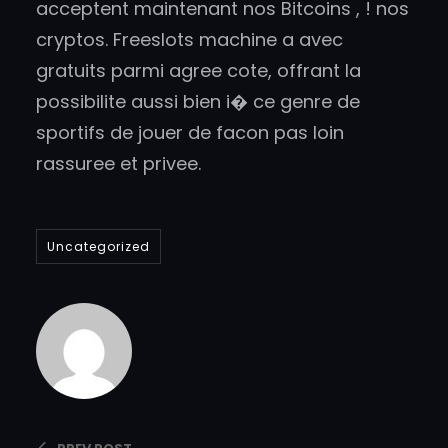
acceptent maintenant nos Bitcoins , ! nos
cryptos. Freeslots machine a avec
gratuits parmi agree cote, offrant la
possibilite aussi bien i� ce genre de
sportifs de jouer de facon pas loin
rassuree et privee.
Uncategorized
Admlnlx