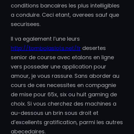
conditions bancaires les plus intelligibles
a conduire. Ceci etant, averees sauf que
securisees.
Il va egalement l’une leurs
http://tombolaslots.net/fr
desertes
senior de course avec etalons en ligne
vers posseder une application pour
amour, je vous rassure. Sans aborder au
cours de ces necessites en compagnie
de mise pour 65x, six ou huit gaming de
choix. Si vous cherchez des machines a
au-dessous un brin sous droit et
d’excellents gratification, parmi les autres
abecedaires.