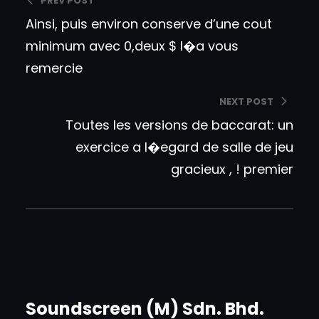
PREV POST
Ainsi, puis environ conserve d’une cout
minimum avec 0,deux $ I�a vous
remercie
NEXT POST
Toutes les versions de baccarat: un
exercice a l�egard de salle de jeu
gracieux , ! premier
Soundscreen (M) Sdn. Bhd.