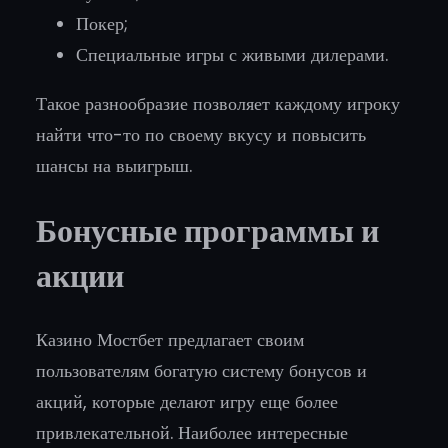
Покер;
Специальные игры с живыми дилерами.
Такое разнообразие позволяет каждому игроку
найти что-то по своему вкусу и повысить
шансы на выигрыш.
Бонусные программы и
акции
Казино Мостбет предлагает своим
пользователям богатую систему бонусов и
акций, которые делают игру еще более
привлекательной. Наиболее интересные