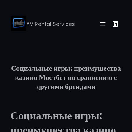
Skip
to
Linke
AV Rental Services
content
Социальные игры: преимущества
казино Мостбет по сравнению с
другими брендами
Социальные игры:
преимущества казино