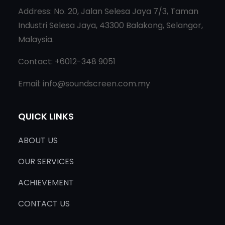
Address: No. 20, Jalan Selesa Jaya 7/3, Taman
Industri Selesa Jaya, 43300 Balakong, Selangor,
Malaysia.
Contact: +6012-348 9051
Email: info@soundscreen.com.my
QUICK LINKS
ABOUT US
OUR SERVICES
ACHIEVEMENT
CONTACT US