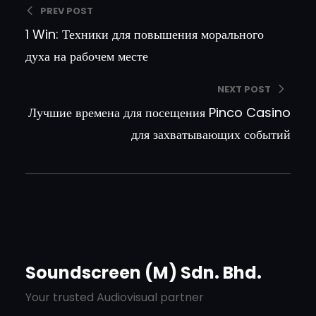
PREV POST
1 Win: Техники для повышения морального
духа на рабочем месте
NEXT POST
Лучшие времена для посещения Pinco Casino
для захватывающих событий
Soundscreen (M) Sdn. Bhd.
Your trusted Audiovisual partner