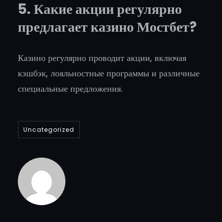
5. Какие акции регулярно
предлагает казино Мостбет?
Казино регулярно проводит акции, включая
кэшбэк, лояльностные программы и различные
специальные предложения.
Uncategorized
Admlnlx