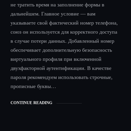
не тратить время на заполнение формы в
дальнейшем. Главное условие — вам
указываете свой фактический номер телефона,
союз он используется для корректного доступа
в случае потери данных. Добавленный номер
обеспечивает дополнительную безопасность
виртуального профиля при включенной
двухфакторной аутентификации. В качестве
пароля рекомендуем использовать строчные,
прописные буквы…
CONTINUE READING