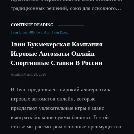
традиционных решений, союз для основного…
CONTINUE READING
1win Onlain 485
1win App
1win Вход
1вин Букмекерская Компания
Игровые Автоматы Онлайн
Спортивные Ставки В России
Admlnlx
March 28, 2026
В 1win представлен широкий альтернатива
игровых автоматов онлайн, которые
предлагают увлекательные игры и шанс
выиграть большие суммы банкнот. В этой
статье мы рассмотрим основные преимущества