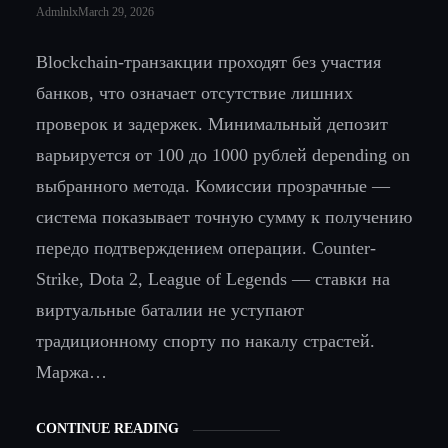
Admlnlx
March 29, 2026
Blockchain-транзакции проходят без участия
банков, что означает отсутствие лишних
проверок и задержек. Минимальный депозит
варьируется от 100 до 1000 рублей depending on
выбранного метода. Комиссии прозрачные —
система показывает точную сумму к получению
передо подтверждением операции. Counter-
Strike, Dota 2, League of Legends — ставки на
виртуальные баталии не уступают
традиционному спорту по накалу страстей.
Маржа…
CONTINUE READING