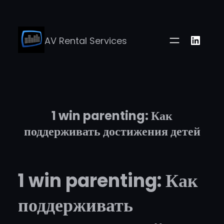
Skip
to
Linke
AV Rental Services
content
1 win parenting: Как
поддерживать достижения детей
1 win parenting: Как
поддерживать