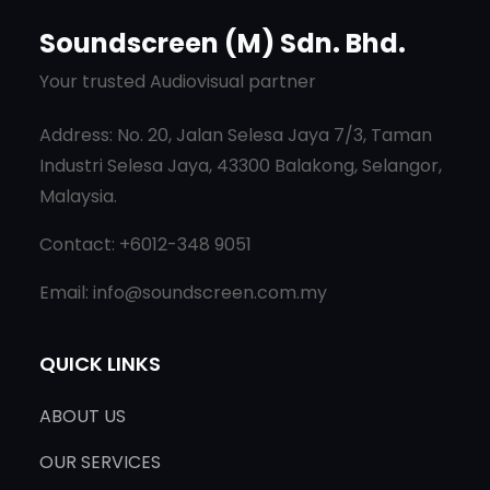
Soundscreen (M) Sdn. Bhd.
Your trusted Audiovisual partner
Address: No. 20, Jalan Selesa Jaya 7/3, Taman
Industri Selesa Jaya, 43300 Balakong, Selangor,
Malaysia.
Contact: +6012-348 9051
Email: info@soundscreen.com.my
QUICK LINKS
ABOUT US
OUR SERVICES