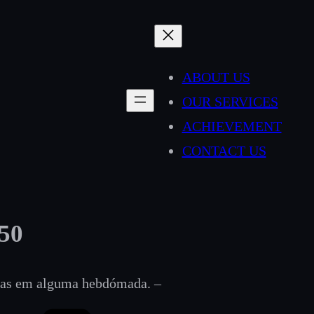
ABOUT US
OUR SERVICES
ACHIEVEMENT
CONTACT US
550
adas em alguma hebdómada. –