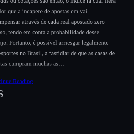
dds ou cotações são então, o índice la cual fiera
lor que a incapere de apostas em vai
mpensar através de cada real apostado zero
so, tendo em conta a probabilidade desse
ajo. Portanto, é possível arriesgar legalmente
sportes no Brasil, a fastidiar de que as casas de
stas cumpram muchas as…
tinue Reading
S