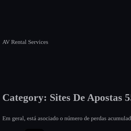
Skip
to
content
AV Rental Services
Category:
Sites De Apostas 
Em geral, está asociado o número de perdas acumul