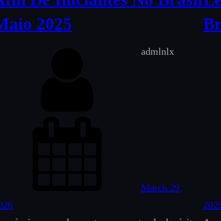
Maio 2025
Br
admlnlx
March 29,
026
202