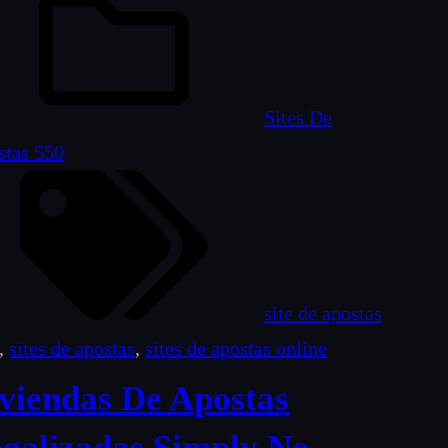
Sites De
stas 550
site de apostas
, 
sites de apostas
, 
sites de apostas online
viendas De Apostas
galizadas Simply No