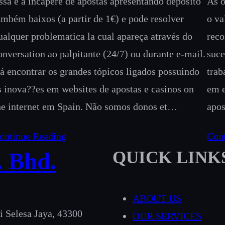
ssa é a incapere de apostas apresentando depósito
As o
ambém baixos (a partir de 1€) e pode resolver
o va
ualquer problematica la cual apareça através do
reco
onversation ao palpitante (24/7) ou durante e-mail.
suce
rá encontrar os grandes tópicos ligados possuindo
trab
s inova??es em websites de apostas e casinos on
em e
he internet em Spain. Não somos donos et…
apo
ontinue Reading
Con
QUICK LINK
. Bhd.
ABOUT US
i Selesa Jaya, 43300
OUR SERVICES