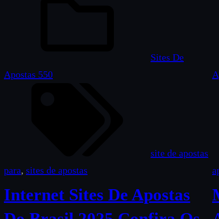
Sites De
Apostas 550
A
site de apostas
para
, 
sites de apostas
a
Internet Sites De Apostas
Do Brasil 2025 Confira Os