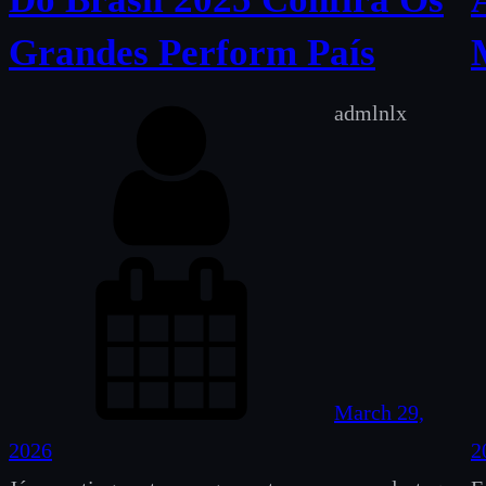
Grandes Perform País
admlnlx
March 29,
2026
2