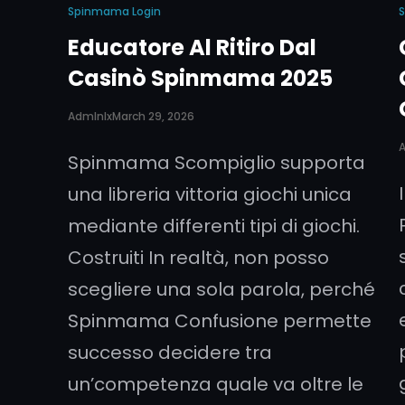
Spinmama Login
Educatore Al Ritiro Dal
Casinò Spinmama 2025
Admlnlx
March 29, 2026
Spinmama Scompiglio supporta
una libreria vittoria giochi unica
mediante differenti tipi di giochi.
Costruiti In realtà, non posso
scegliere una sola parola, perché
Spinmama Confusione permette
successo decidere tra
un’competenza quale va oltre le