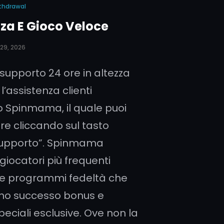
hdrawal
zza E Gioco Veloce
29, 2026
i supporto 24 ore in altezza
 l’assistenza clienti
 Spinmama, il quale puoi
re cliccando sul tasto
Supporto”. Spinmama
giocatori più frequenti
e programmi fedeltà che
no successo bonus e
peciali esclusive. Ove non la