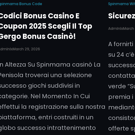
Spinmama Bonus Code
Spinmama Wit
Codici Bonus Casino E
Sicure
Coupon 2025 Scegli Il Top
Admlnlx
March 
Gergo Bonus Casinò!
A fornirt
Admlnlx
March 29, 2026
su 24 c’è
In Altezza Su Spinmama casinò La
successo
Penisola troverai una selezione
contatta
successo giochi suddivisi in
verde “
categorie. Nel Momento In Cui
premia i 
effettui la registrazione sulla nostra
mediant
piattaforma, entri costruiti in un
consisto
globo successo intrattenimento
offerte s