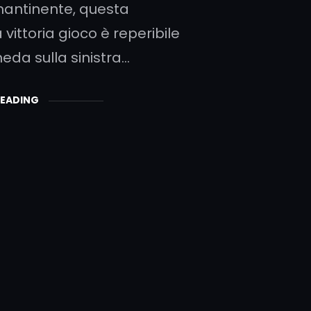
mantinente, questa
vittoria gioco è reperibile
eda sulla sinistra…
READING