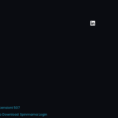
LinkedIn
ensioni 507
p Download
Spinmama Login