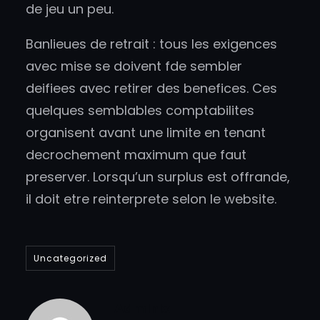
de jeu un peu.
Banlieues de retrait : tous les exigences
avec mise se doivent fde sembler
deifiees avec retirer des benefices. Ces
quelques semblables comptabilites
organisent avant une limite en tenant
decrochement maximum que faut
preserver. Lorsqu’un surplus est offrande,
il doit etre reinterprete selon le website.
Uncategorized
Admlnlx