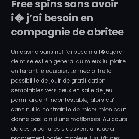
Free spins sans avoir
i� j’ai besoin en
compagnie de abritee
Un casino sans nul j’ai besoin a l�egard
de mise est en general au mieux lui plaire
en tenant le equipier. Le mec offre la
possibilite de jouir de gratification
semblables vers ceux en salle de jeu
parmi argent incontestable, alors qu’
sans nul la contrainte de miser mien cout
donne pas loin d’une matibnees. Au cours
de ces brochures s’activent unique a
proprement parler maniere, il suffit des