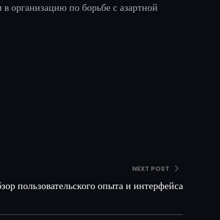
и в организацию по борьбе с азартной
NEXT POST
бзор пользовательского опыта и интерфейса