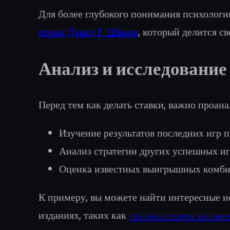
Для более глубокого понимания психологии
играм Дэвид Г. Шварц
, который делится с
Анализ и исследование
Перед тем как делать ставки, важно проан
Изучение результатов последних игр п
Анализ стратегии других успешных иг
Оценка известных выигрышных комби
К примеру, вы можете найти интересные и
изданиях, таких как
тактика ставок на пин