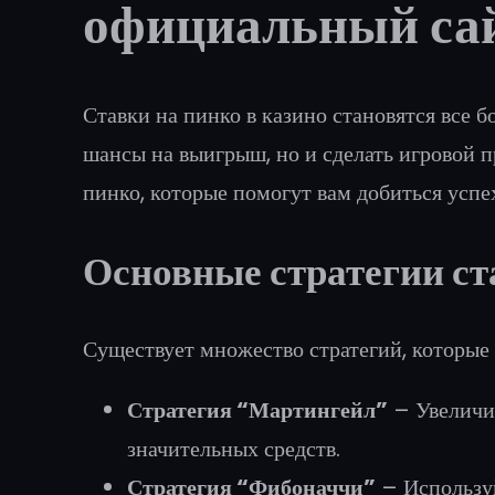
официальный са
Ставки на пинко в казино становятся все 
шансы на выигрыш, но и сделать игровой п
пинко, которые помогут вам добиться успе
Основные стратегии ст
Существует множество стратегий, которые 
Стратегия “Мартингейл”
– Увеличив
значительных средств.
Стратегия “Фибоначчи”
– Используй