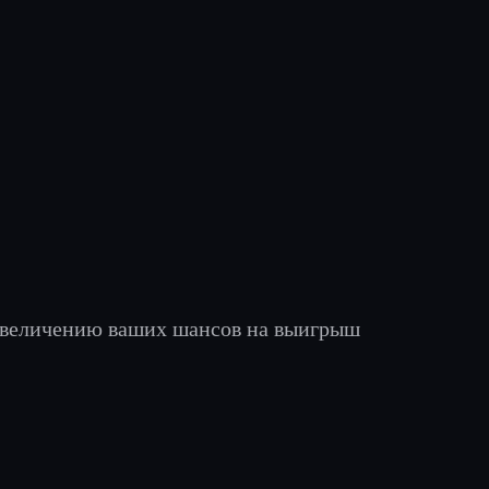
увеличению ваших шансов на выигрыш