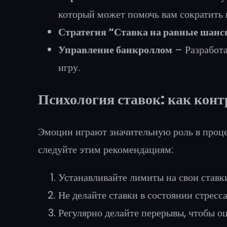
который может помочь вам сократить 
Стратегия “Ставка на равные шан
Управление банкроллом
– Разработа
игру.
Психология ставок: как кон
Эмоции играют значительную роль в проце
следуйте этим рекомендациям:
Устанавливайте лимиты на свои ставк
Не делайте ставки в состоянии стресс
Регулярно делайте перерывы, чтобы о