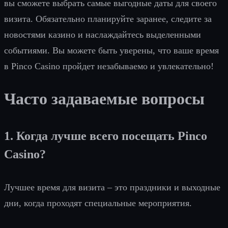
вы сможете выбрать самые выгодные даты для своего
визита. Обязательно планируйте заранее, следите за
новостями казино и наслаждайтесь выделенными
событиями. Вы можете быть уверены, что ваше время
в Pinco Casino пройдет незабываемо и увлекательно!
Часто задаваемые вопросы
1. Когда лучше всего посещать Pinco
Casino?
Лучшее время для визита – это праздники и выходные
дни, когда проходят специальные мероприятия.