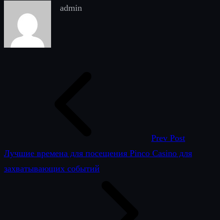
admin
Prev Post
Лучшие времена для посещения Pinco Casino для
захватывающих событий