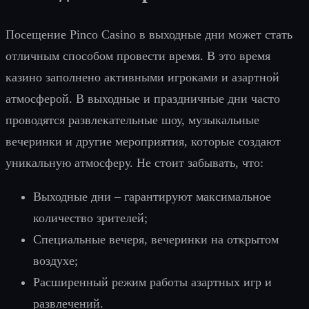
Посещение Pinco Casino в выходные дни может стать
отличным способом провести время. В это время
казино заполнено активными игроками и азартной
атмосферой. В выходные и праздничные дни часто
проводятся развлекательные шоу, музыкальные
вечеринки и другие мероприятия, которые создают
уникальную атмосферу. Не стоит забывать, что:
Выходные дни – гарантируют максимальное
количество зрителей;
Специальные вечеря, вечеринки на открытом
воздухе;
Расширенный режим работы азартных игр и
развлечений.