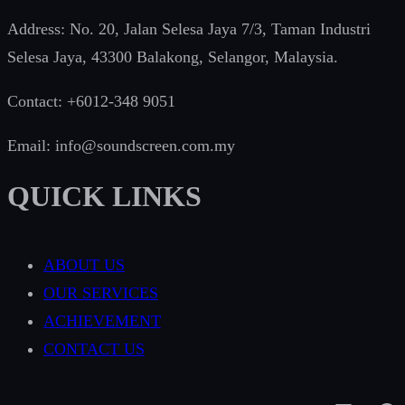
Address: No. 20, Jalan Selesa Jaya 7/3, Taman Industri
Selesa Jaya, 43300 Balakong, Selangor, Malaysia.
Contact: +6012-348 9051
Email: info@soundscreen.com.my
QUICK LINKS
ABOUT US
OUR SERVICES
ACHIEVEMENT
CONTACT US