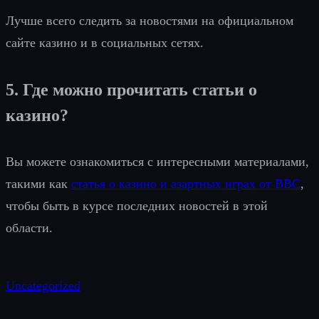
Лучше всего следить за новостями на официальном
сайте казино и в социальных сетях.
5. Где можно прочитать статьи о
казино?
Вы можете ознакомиться с интересными материалами,
такими как
статья о казино и азартных играх от BBC
,
чтобы быть в курсе последних новостей в этой
области.
Uncategorized