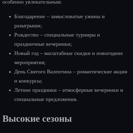
особенно увлекательным:
Благодарение – замысловатые ужины и
разыгрыши;
Рождество – специальные турниры и
праздничные вечеринки;
Новый год – масштабные скидки и новогодние
мероприятия;
День Святого Валентина – романтические акции
и конкурсы;
Летние праздники – атмосферные вечеринки и
специальные предложения.
Высокие сезоны