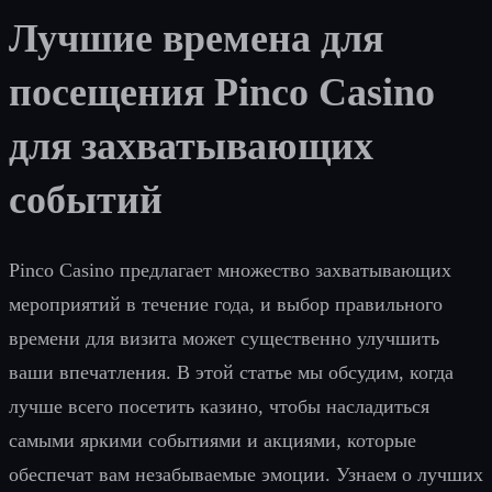
Лучшие времена для
посещения Pinco Casino
для захватывающих
событий
Pinco Casino предлагает множество захватывающих
мероприятий в течение года, и выбор правильного
времени для визита может существенно улучшить
ваши впечатления. В этой статье мы обсудим, когда
лучше всего посетить казино, чтобы насладиться
самыми яркими событиями и акциями, которые
обеспечат вам незабываемые эмоции. Узнаем о лучших