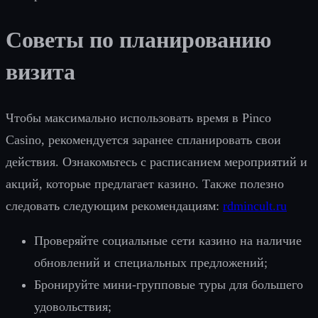
Советы по планированию
визита
Чтобы максимально использовать время в Pinco
Casino, рекомендуется заранее спланировать свои
действия. Ознакомьтесь с расписанием мероприятий и
акций, которые предлагает казино. Также полезно
следовать следующим рекомендациям:
rdmincult.ru
Проверяйте социальные сети казино на наличие
обновлений и специальных предложений;
Бронируйте мини-групповые туры для большего
удовольствия;