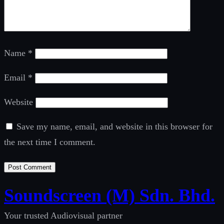
Name
*
Email
*
Website
Save my name, email, and website in this browser for
the next time I comment.
Soundscreen (M) Sdn. Bhd.
Your trusted Audiovisual partner