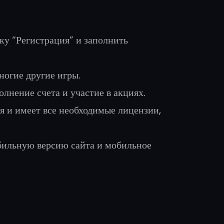
ку “Регистрация” и заполнить
ногие другие игры.
лнение счета и участие в акциях.
 и имеет все необходимые лицензии,
бильную версию сайта и мобильное