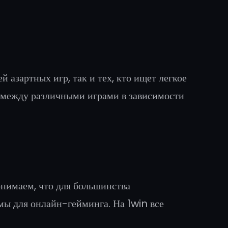
 азартных игр, так и тех, кто ищет легкое
я между различными играми в зависимости
нимаем, что для большинства
мы для онлайн-гейминга. На 1win все