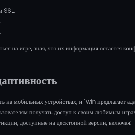
м SSL.
.
.
ться на игре, зная, что их информация остается к
даптивность
ь на мобильных устройствах, и 1win предлагает ад
ьзователям получать доступ к своим любимым играм
нкции, доступные на десктопной версии, включая: