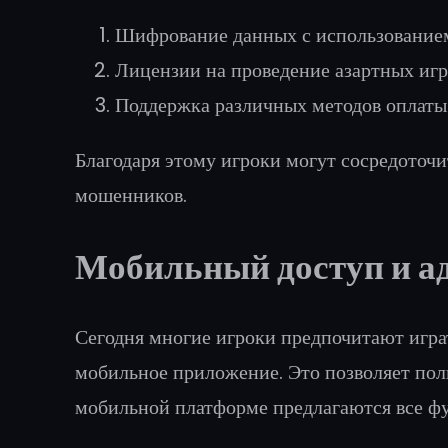
Шифрование данных с использование
Лицензии на проведение азартных игр
Поддержка различных методов оплаты
Благодаря этому игроки могут сосредоточи
мошенников.
Мобильный доступ и а
Сегодня многие игроки предпочитают играт
мобильное приложение. Это позволяет пол
мобильной платформе предлагаются все фу