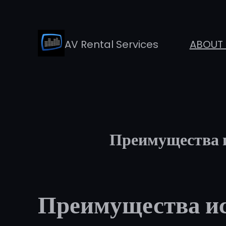
Skip
to
AV Rental Services
ABOUT 
content
Преимущества и
Преимущества ис