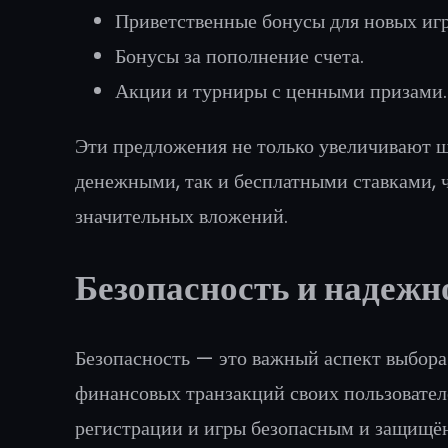
Приветственные бонусы для новых игр
Бонусы за пополнение счета.
Акции и турниры с ценными призами.
Эти предложения не только увеличивают ш
денежными, так и бесплатными ставками, ч
значительных вложений.
Безопасность и надежн
Безопасность — это важный аспект выбор
финансовых транзакций своих пользовател
регистрации и игры безопасным и защищён