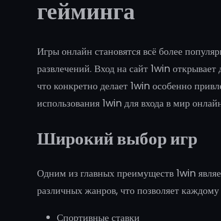
гейминга
Игры онлайн становятся всё более популяр
развлечений. Вход на сайт 1win открывает
что конкретно делает 1win особенно прив
использования 1win для входа в мир онлай
Широкий выбор игр
Одним из главных преимуществ 1win являе
различных жанров, что позволяет каждому 
Спортивные ставки