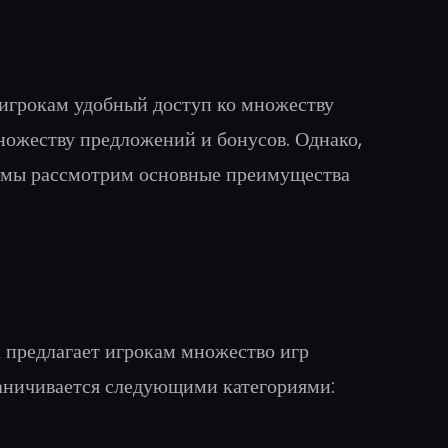
 игрокам удобный доступ ко множеству
множеству предложений и бонусов. Однако,
е мы рассмотрим основные преимущества
 предлагает игрокам множество игр
граничивается следующими категориями: