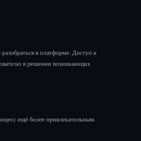
 разобраться в платформе. Доступ к
зователю в решении возникающих
роцесс ещё более привлекательным.