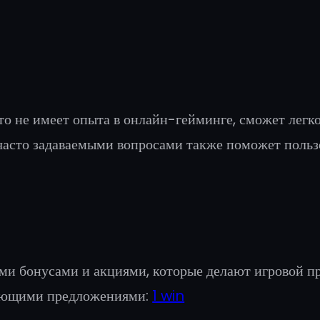
кто не имеет опыта в онлайн-гейминге, сможет легко
часто задаваемыми вопросами также поможет поль
ыми бонусами и акциями, которые делают игровой п
дующими предложениями:
1 win