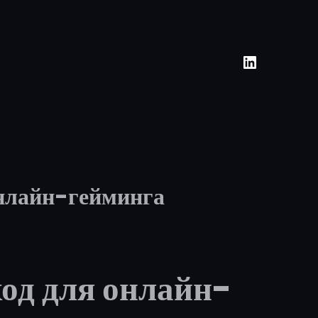
LinkedIn
онлайн-гейминга
од для онлайн-