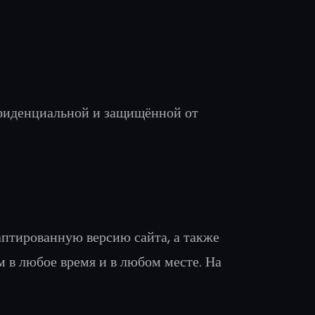
онфиденциальной и защищённой от
аптированную версию сайта, а также
 в любое время и в любом месте. На