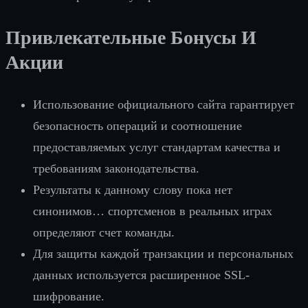
Привлекательные Бонусы И
Акции
Использование официального сайта гарантирует
безопасность операций и соотношение
предоставляемых услуг стандартам качества и
требованиям законодательства.
Результаты к данному слову пока нет
синонимов… спортсменов в реальных играх
определяют счет команды.
Для защиты каждой транзакции и персональных
данных используется расширенное SSL-
шифрование.