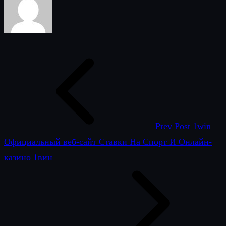
Prev Post
1win
Официальный веб-сайт Ставки На Спорт И Онлайн-
казино 1вин