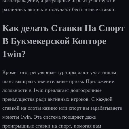
вознаграждение, а регулярные игроки участвуют в
различных акциях и получают бесплатные ставки.
Как делать Ставки На Спорт
В Букмекерской Конторе
1win?
Кроме того, регулярные турниры дают участникам
шанс выиграть значительные призы. Приложение
лояльности в 1win предлагает долгосрочные
преимущества ради активных игроков. С каждой
ставкой на слоты казино или спорт вы зарабатываете
монеты 1win. Эта система поощряет даже
проигрышные ставки на спорт, помогая вам