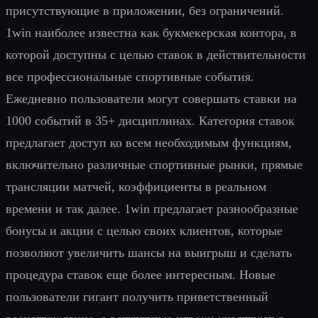
присутствующие в приложении, без ограничений.
1win наиболее известна как букмекерская контора, в
которой доступны с целью ставок в действительности
все профессиональные спортивные события.
Ежедневно пользователи могут совершать ставки на
1000 событий в 35+ дисциплинах. Категория ставок
предлагает доступ ко всем необходимым функциям,
включительно различные спортивные рынки, прямые
трансляции матчей, коэффициенты в реальном
времени и так далее. 1win предлагает разнообразные
бонусы и акции с целью своих клиентов, которые
позволяют увеличить шансы на выигрыш и сделать
процедура ставок еще более интересным. Новые
пользователи гигант получить приветственный