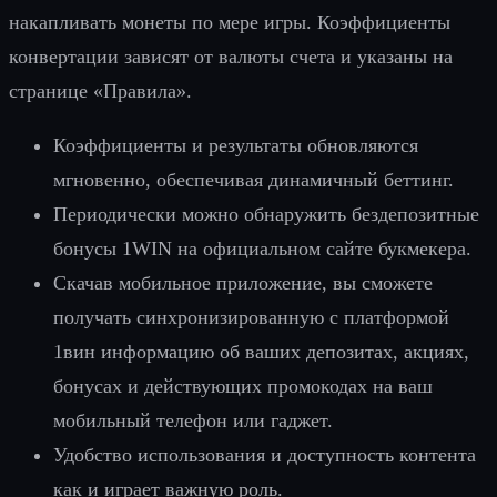
накапливать монеты по мере игры. Коэффициенты
конвертации зависят от валюты счета и указаны на
странице «Правила».
Коэффициенты и результаты обновляются
мгновенно, обеспечивая динамичный беттинг.
Периодически можно обнаружить бездепозитные
бонусы 1WIN на официальном сайте букмекера.
Скачав мобильное приложение, вы сможете
получать синхронизированную с платформой
1вин информацию об ваших депозитах, акциях,
бонусах и действующих промокодах на ваш
мобильный телефон или гаджет.
Удобство исп͏ользования и дос͏тупность контента
как и играет важную роль.