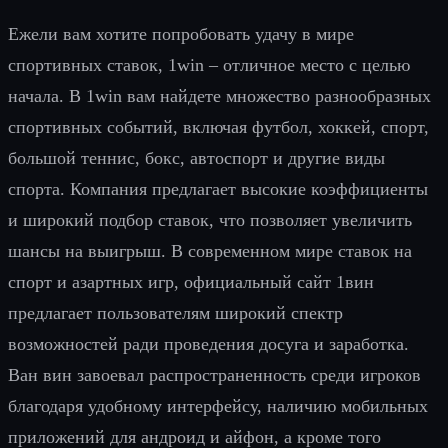
Ежели вам хотите попробовать удачу в мире
спортивных ставок, 1win – отличное место с целью
начала. В 1win вам найдете множество разнообразных
спортивных событий, включая футбол, хоккей, спорт,
большой теннис, бокс, автоспорт и другие виды
спорта. Компания предлагает высокие коэффициенты
и широкий подбор ставок, что позволяет увеличить
шансы на выигрыш. В современном мире ставок на
спорт и азартных игр, официальный сайт 1вин
предлагает пользователям широкий спектр
возможностей ради проведения досуга и заработка.
Ван вин завоевал распространенность среди игроков
благодаря удобному интерфейсу, наличию мобильных
приложений для андроид и айфон, а кроме того