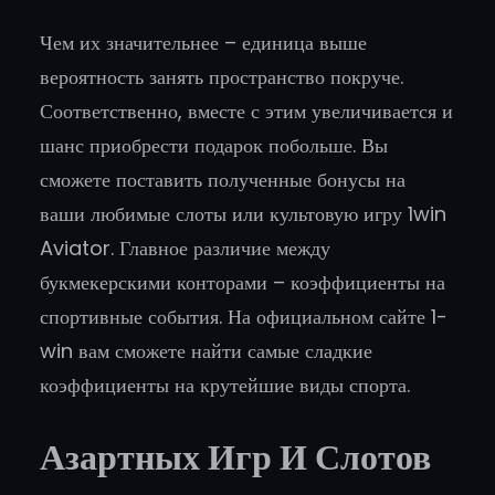
Чем их значительнее – единица выше
вероятность занять пространство покруче.
Соответственно, вместе с этим увеличивается и
шанс приобрести подарок побольше. Вы
сможете поставить полученные бонусы на
ваши любимые слоты или культовую игру 1win
Aviator. Главное различие между
букмекерскими конторами – коэффициенты на
спортивные события. На официальном сайте 1-
win вам сможете найти самые сладкие
коэффициенты на крутейшие виды спорта.
Азартных Игр И Слотов