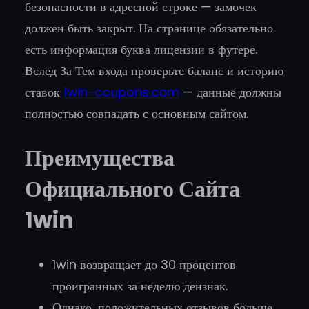
безопасности в адресной строке — замочек
должен быть закрыт. На странице обязательно
есть информация буква лицензии в футере.
Вслед За Тем входа проверьте баланс и историю
ставок
1win-coupons.com
— данные должны
полностью совпадать с основным сайтом.
Преимущества
Официального Сайта
1win
1win возвращает до 30 процентов
проигранных за неделю дензнак.
Однако, положительных отзывов больше