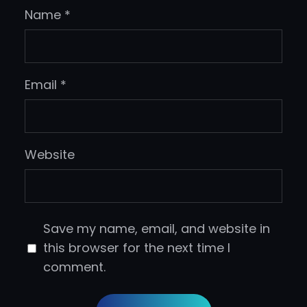
Name
*
Email
*
Website
Save my name, email, and website in
this browser for the next time I
comment.