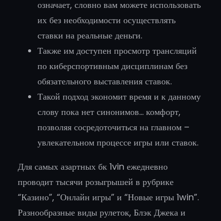
означает, словно вам можете использовать
их без необходимости осуществлять
ставки на реальные деньги.
Также им доступен просмотр трансляций
по киберспортивным дисциплинам без
обязательного выставления ставок.
Такой подход экономит время и к данному
слову пока нет синонимов… комфорт,
позволяя сосредоточиться на главном –
увлекательном процессе игры или ставок.
Для самых азартных бк 1vin ежедневно
проводит тысячи розыгрышей в рубрике
“Казино”, “Онлайн игры” и “Новые игры 1win”.
Разнообразные виды рулеток, Блэк Джека и