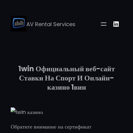
Skip
to
Linke
AV Rental Services
content
1win Официальный веб-сайт
Ставки На Спорт И Онлайн-
казино 1вин
Обратите внимание на сертификат