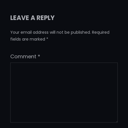
LEAVE A REPLY
Your email address will not be published.
Required
fields are marked
*
Comment
*