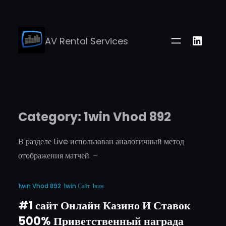
Skip
to
Linke
AV Rental Services
content
Category:
1win Vhod 892
В разделе Live использован аналогичный метод
отображения матчей. –
1win Vhod 892
1win Сайт
1вин
#1 сайт Онлайн Казино И Ставок
500% Приветственный награда