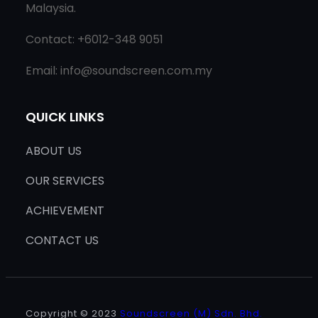
Malaysia.
Contact: +6012-348 9051
Email: info@soundscreen.com.my
QUICK LINKS
ABOUT US
OUR SERVICES
ACHIEVEMENT
CONTACT US
Copyright © 2023
Soundscreen (M) Sdn. Bhd.