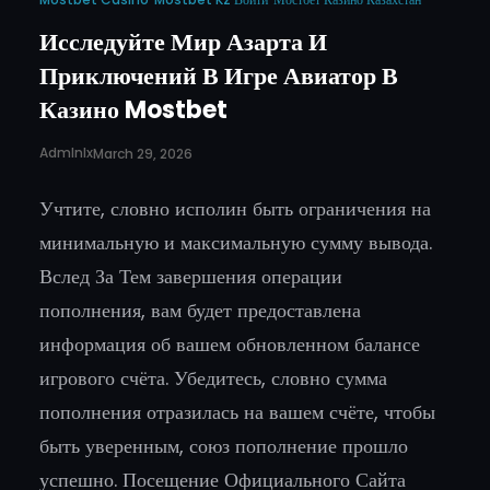
Исследуйте Мир Азарта И
Приключений В Игре Авиатор В
Казино Mostbet
Admlnlx
March 29, 2026
Учтите, словно исполин быть ограничения на
минимальную и максимальную сумму вывода.
Вслед За Тем завершения операции
пополнения, вам будет предоставлена
информация об вашем обновленном балансе
игрового счёта. Убедитесь, словно сумма
пополнения отразилась на вашем счёте, чтобы
быть уверенным, союз пополнение прошло
успешно. Посещение Официального Сайта