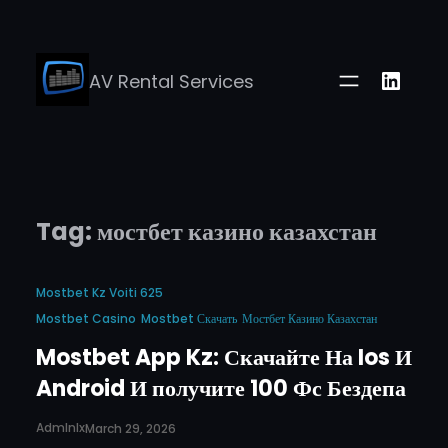
Skip
to
Linke
AV Rental Services
content
Tag:
мостбет казино казахстан
Mostbet Kz Voiti 625
Mostbet Casino
Mostbet Скачать
Мостбет Казино Казахстан
Mostbet App Kz: Скачайте На Ios И
Android И получите 100 Фс Бездепа
Admlnlx
March 29, 2026