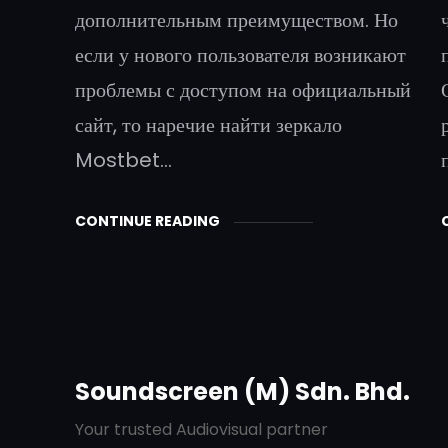
дополнительным преимуществом. Но
если у нового пользователя возникают
проблемы с доступом на официальный
сайт, то наречие найти зеркало
Mostbet…
CONTINUE READING
Soundscreen (M) Sdn. Bhd.
Your trusted Audiovisual partner