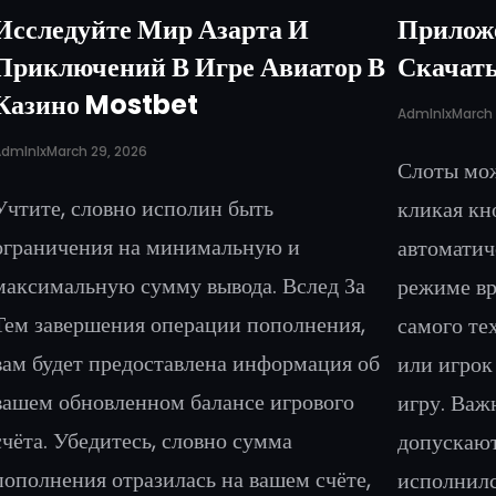
Исследуйте Мир Азарта И
Прилож
Приключений В Игре Авиатор В
Скачать
Казино Mostbet
Admlnlx
March 
Admlnlx
March 29, 2026
Слоты мож
Учтите, словно исполин быть
кликая кн
ограничения на минимальную и
автоматич
максимальную сумму вывода. Вслед За
режиме вр
Тем завершения операции пополнения,
самого тех
вам будет предоставлена информация об
или игрок
вашем обновленном балансе игрового
игру. Важ
счёта. Убедитесь, словно сумма
допускают
пополнения отразилась на вашем счёте,
исполнилс