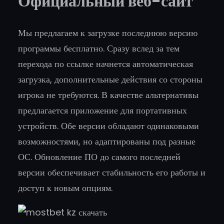
Официальный веб-сайт
Мы предлагаем к загрузке последнюю версию
программы бесплатно. Сразу вслед за тем
перехода по ссылке начнется автоматическая
загрузка, дополнительные действия со стороны
игрока не требуются. В качестве альтернативы
предлагается приложение для портативных
устройств. Обе версии обладают одинаковыми
возможностями, но адаптированы под разные
ОС. Обновление ПО до самого последней
версии обеспечивает стабильность его работы и
доступ к новым опциям.