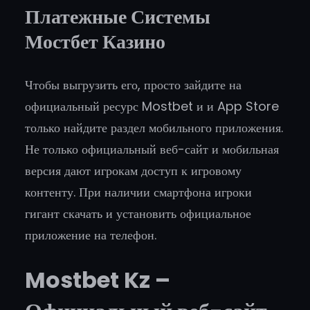
Платежные Системы
Мостбет Казино
Чтобы выгрузить его, просто зайдите на
официальный ресурс Mostbet и и App Store
только найдите раздел мобильного приложения.
Не только официальный веб-сайт и мобильная
версия дают игрокам доступ к игровому
контенту. При наличии смартфона игроки
гигант скачать и установить официальное
приложение на телефон.
Mostbet Kz –