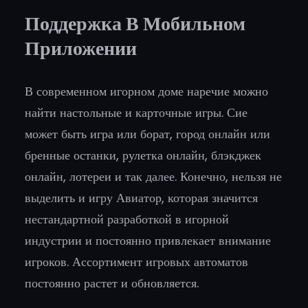
Поддержка В Мобильном
Приложении
В современном игорном доме наречие можно
найти настольные и карточные игры. Сие
может быть игра или борат, город онлайн или
бренные останки, рулетка онлайн, блэкджек
онлайн, лотереи и так далее. Конечно, нельзя не
выделить и игру Авиатор, которая значится
нестандартной разработкой в игорной
индустрии и постоянно привлекает внимание
игроков. Ассортимент игровых автоматов
постоянно растет и обновляется.