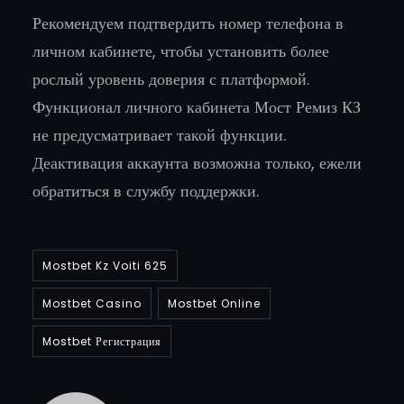
Рекомендуем подтвердить номер телефона в
личном кабинете, чтобы установить более
рослый уровень доверия с платформой.
Функционал личного кабинета Мост Ремиз КЗ
не предусматривает такой функции.
Деактивация аккаунта возможна только, ежели
обратиться в службу поддержки.
Mostbet Kz Voiti 625
Mostbet Casino
Mostbet Online
Mostbet Регистрация