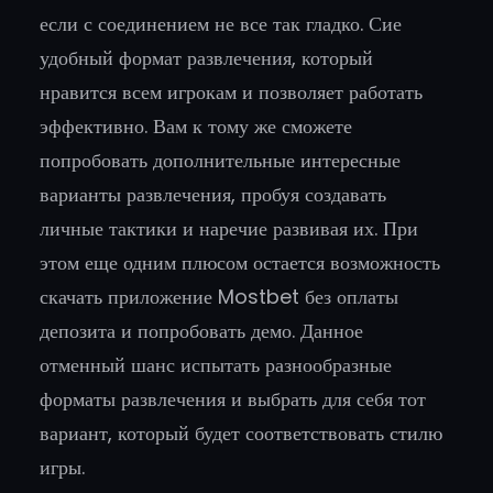
если с соединением не все так гладко. Сие
удобный формат развлечения, который
нравится всем игрокам и позволяет работать
эффективно. Вам к тому же сможете
попробовать дополнительные интересные
варианты развлечения, пробуя создавать
личные тактики и наречие развивая их. При
этом еще одним плюсом остается возможность
скачать приложение Mostbet без оплаты
депозита и попробовать демо. Данное
отменный шанс испытать разнообразные
форматы развлечения и выбрать для себя тот
вариант, который будет соответствовать стилю
игры.