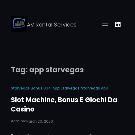
Skip
to
Linke
AV Rental Services
content
Tag:
app starvegas
Starvegas Bonus 994
App Starvegas
Starvegas App
Slot Machine, Bonus E Giochi Da
Casino
Admlnlx
March 29, 2026