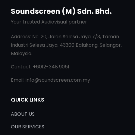
Soundscreen (M) Sdn. Bhd.
Your trusted Audiovisual partner
Address: No. 20, Jalan Selesa Jaya 7/3, Taman
Industri Selesa Jaya, 43300 Balakong, Selangor,
Malaysia.
Contact: +6012-348 9051
Email: info@soundscreen.com.my
QUICK LINKS
ABOUT US
OUR SERVICES