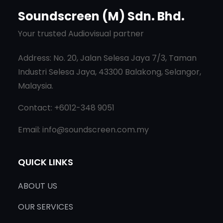
Soundscreen (M) Sdn. Bhd.
Your trusted Audiovisual partner
Address: No. 20, Jalan Selesa Jaya 7/3, Taman
Industri Selesa Jaya, 43300 Balakong, Selangor,
Malaysia.
Contact: +6012-348 9051
Email: info@soundscreen.com.my
QUICK LINKS
ABOUT US
OUR SERVICES