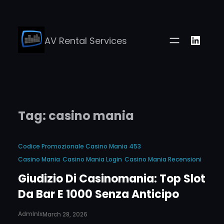
Skip
to
Linke
AV Rental Services
content
Tag:
casino mania
Codice Promozionale Casino Mania 453
Casino Mania
Casino Mania Login
Casino Mania Recensioni
Giudizio Di Casinomania: Top Slot
Da Bar E 1000 Senza Anticipo
Admlnlx
March 28, 2026