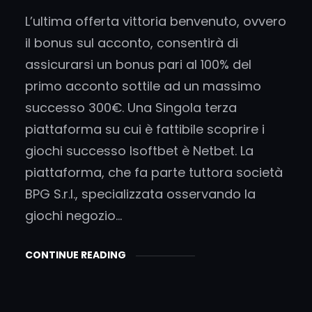
L’ultima offerta vittoria benvenuto, ovvero
il bonus sul acconto, consentirà di
assicurarsi un bonus pari al 100% del
primo acconto sottile ad un massimo
successo 300€. Una Singola terza
piattaforma su cui è fattibile scoprire i
giochi successo Isoftbet è Netbet. La
piattaforma, che fa parte tuttora società
BPG S.r.l., specializzata osservando la
giochi negozio…
CONTINUE READING