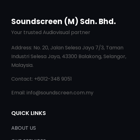
Soundscreen (M) Sdn. Bhd.
Your trusted Audiovisual partner
Address: No. 20, Jalan Selesa Jaya 7/3, Taman
Industri Selesa Jaya, 43300 Balakong, Selangor,
Malaysia.
Contact: +6012-348 9051
Email: info@soundscreen.com.my
QUICK LINKS
ABOUT US