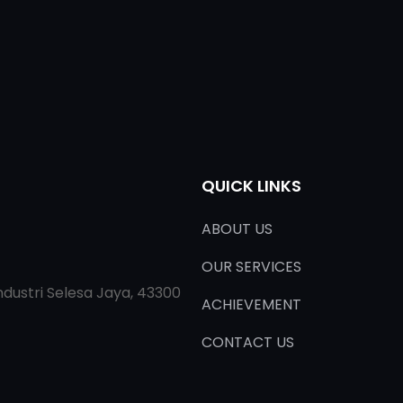
QUICK LINKS
ABOUT US
OUR SERVICES
ndustri Selesa Jaya, 43300
ACHIEVEMENT
CONTACT US