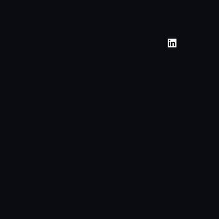
LinkedIn