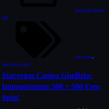
Starvegas Bonus
994
star vegas
, 
starvegas casinò
Starvegas Casino Giudizio:
Immantinente 500 + 500 Free
Spin!