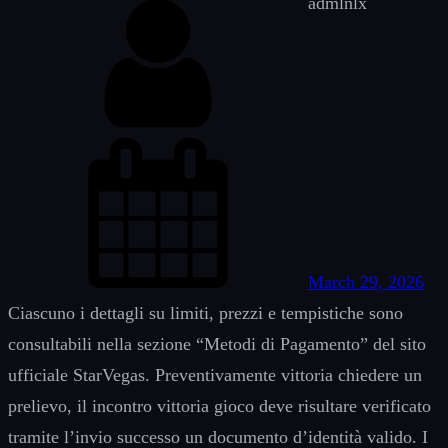
admlnlx
March 29, 2026
Ciascuno i dettagli su limiti, prezzi e tempistiche sono
consultabili nella sezione “Metodi di Pagamento” del sito
ufficiale StarVegas. Preventivamente vittoria chiedere un
prelievo, il incontro vittoria gioco deve risultare verificato
tramite l’invio successo un documento d’identità valido. I