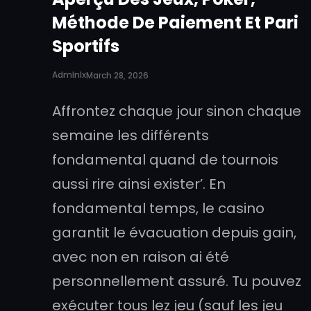
Méthode De Paiement Et Pari
Sportifs
Admlnlx
March 28, 2026
Affrontez chaque jour sinon chaque
semaine les différents
fondamental quand de tournois
aussi rire ainsi exister’. En
fondamental temps, le casino
garantit le évacuation depuis gain,
avec non en raison ai été
personnellement assuré. Tu pouvez
exécuter tous lez jeu (sauf les jeu