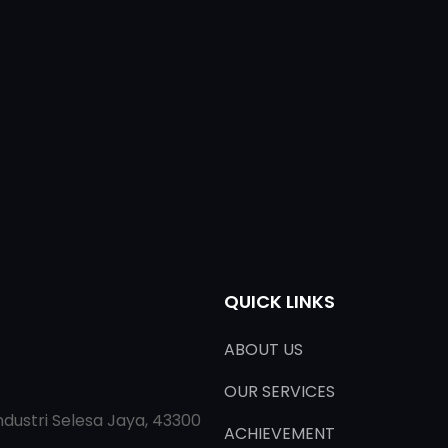
QUICK LINKS
ABOUT US
OUR SERVICES
ndustri Selesa Jaya, 43300
ACHIEVEMENT