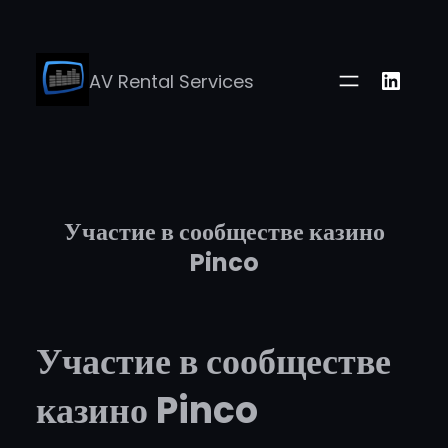
Skip
to
Linke
AV Rental Services
content
Участие в сообществе казино
Pinco
Участие в сообществе
казино Pinco