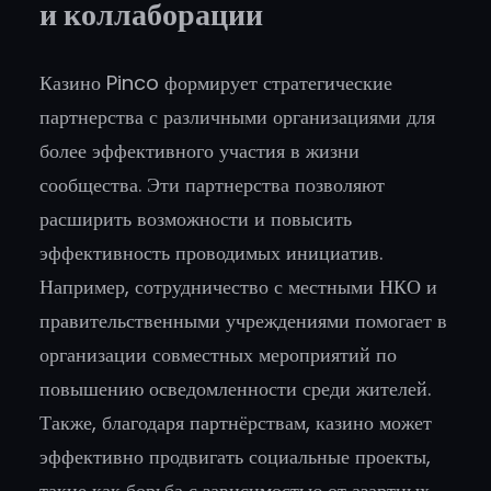
и коллаборации
Казино Pinco формирует стратегические
партнерства с различными организациями для
более эффективного участия в жизни
сообщества. Эти партнерства позволяют
расширить возможности и повысить
эффективность проводимых инициатив.
Например, сотрудничество с местными НКО и
правительственными учреждениями помогает в
организации совместных мероприятий по
повышению осведомленности среди жителей.
Также, благодаря партнёрствам, казино может
эффективно продвигать социальные проекты,
такие как борьба с зависимостью от азартных