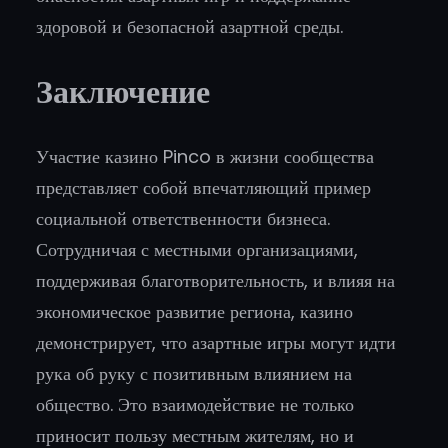
здоровой и безопасной азартной среды.
Заключение
Участие казино Pinco в жизни сообщества
представляет собой впечатляющий пример
социальной ответственности бизнеса.
Сотрудничая с местными организациями,
поддерживая благотворительность, и влияя на
экономическое развитие региона, казино
демонстрирует, что азартные игры могут идти
рука об руку с позитивным влиянием на
общество. Это взаимодействие не только
приносит пользу местным жителям, но и