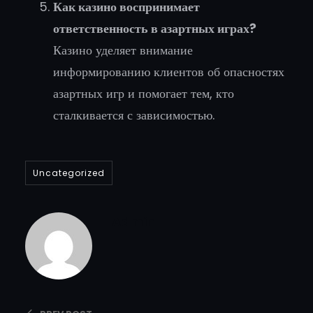
Как казино воспринимает
ответственность в азартных играх?
Казино уделяет внимание
информированию клиентов об опасностях
азартных игр и помогает тем, кто
сталкивается с зависимостью.
Uncategorized
Admin