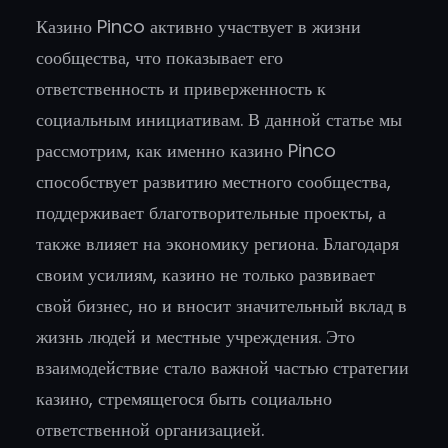
Казино Pinco активно участвует в жизни
сообщества, что показывает его
ответственность и приверженность к
социальным инициативам. В данной статье мы
рассмотрим, как именно казино Pinco
способствует развитию местного сообщества,
поддерживает благотворительные проекты, а
также влияет на экономику региона. Благодаря
своим усилиям, казино не только развивает
свой бизнес, но и вносит значительный вклад в
жизнь людей и местные учреждения. Это
взаимодействие стало важной частью стратегии
казино, стремящегося быть социально
ответственной организацией.