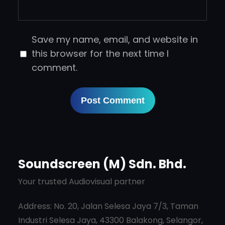
Save my name, email, and website in
this browser for the next time I
comment.
Soundscreen (M) Sdn. Bhd.
Your trusted Audiovisual partner
Address: No. 20, Jalan Selesa Jaya 7/3, Taman
Industri Selesa Jaya, 43300 Balakong, Selangor,