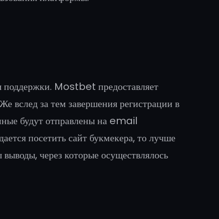
ы поддержки. Mostbet предоставляет
Же вслед за тем завершения регистрации в
нные будут отправлены на email
дается посетить сайт букмекера, то лучше
 выводы, через которые осуществлялось