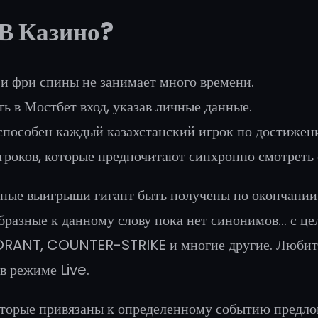
В Казино?
и фри спины не занимает много времени.
ь в Мостбет вход, указав личные данные.
способен каждый казахстанский игрок по достижени
гроков, которые предпочитают синхронно смотреть 
пные выигрыши гигант быть получены по окончании
разные к данному слову пока нет синонимов… с це
LORANT, COUNTER-STRIKE и многие другие. Любите
в режиме Live.
оторые привязаны к определенному событию предлог