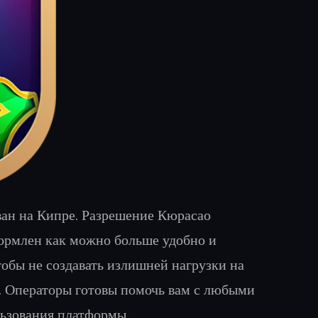
ван на Кипре. Разрешение Кюрасао
формлен как можно больше удобно и
тобы не создавать излишней нагрузки на
 . Операторы готовы помочь вам с любыми
льзования платформы.