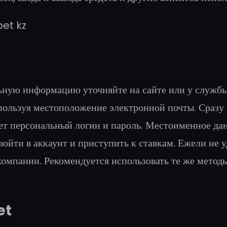
льную информацию уточняйте на сайте или у служб
пользуя местоположение электронной почты. Сразу 
ет персональный логин и пароль. Местоименное да
ойти в аккаунт и приступить к ставкам. Ежели не у
омпании. Рекомендуется использовать те же методы
et