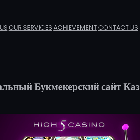
US
OUR SERVICES
ACHIEVEMENT
CONTACT US
льный Букмекерский сайт Каз