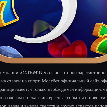
омпании StarBet N.V, офис которой зарегистриро
и на ставки на спорт. Мостбет официальный сайт о
транице имеется только необходимая информация, ч
о разделам и искать интересные события и новости
ок, ввода и вывода средств и других аспектов испо