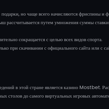
подарки, но чаще всего начисляются фриспины и ф
рыш рассчитывается путем умножения суммы ставки
ительно сокращается с целью всех видов спорта.
олько при скачивании с официального сайта или с
едений в этой стране является казино Mostbet. Ра
ых столов до самого виртуальных игровых автоматов