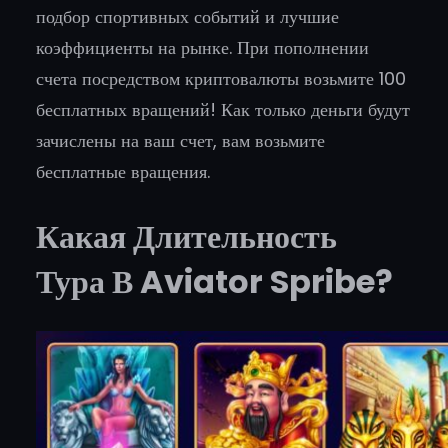
подбор спортивных событий и лучшие
коэффициенты на рынке. При пополнении
счета посредством криптовалюты возьмите 100
бесплатных вращений! Как только деньги будут
зачислены на ваш счет, вам возьмите
бесплатные вращения.
Какая Длительность
Тура В Aviator Spribe?