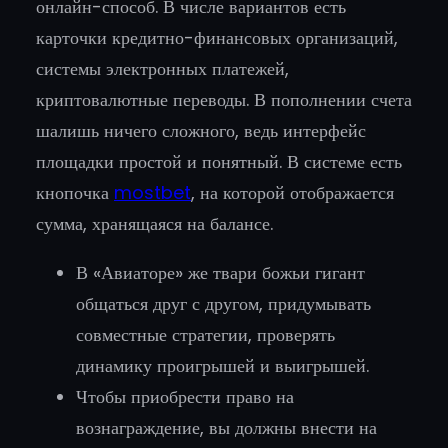
онлайн-способ. В числе вариантов есть
карточки кредитно-финансовых организаций,
системы электронных платежей,
криптовалютные переводы. В пополнении счета
шалишь ничего сложного, ведь интерфейс
площадки простой и понятный. В системе есть
кнопочка
mostbet
, на которой отображается
сумма, хранящаяся на балансе.
В «Авиаторе» же твари божьи гигант
общаться друг с другом, придумывать
совместные стратегии, проверять
динамику проигрышей и выигрышей.
Чтобы приобрести право на
вознаграждение, вы должны внести на