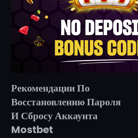
Рекомендации По
Восстановлению Пароля
И Сбросу Аккаунта
Mostbet