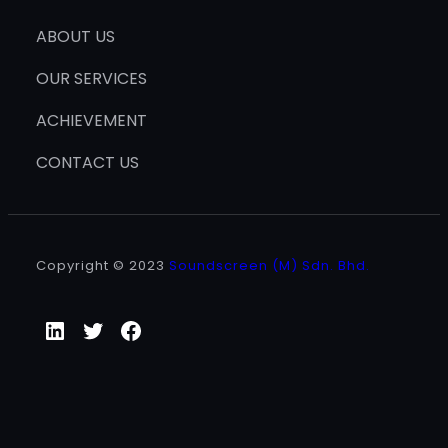
ABOUT US
OUR SERVICES
ACHIEVEMENT
CONTACT US
Copyright © 2023
Soundscreen (M) Sdn. Bhd.
LinkedIn
Twitter
Facebook