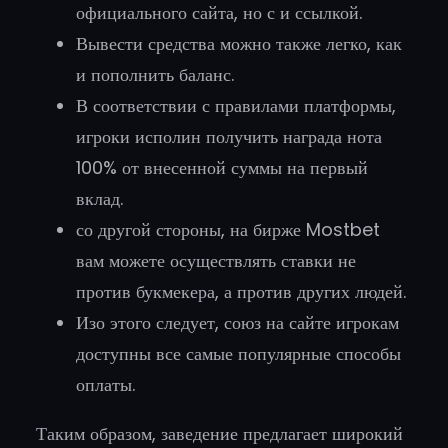
официального сайта, но с и ссылкой.
Вывести средства можно также легко, как
и пополнить баланс.
В соответствии с правилами платформы,
игроки исполин получить награда нота
100% от внесенной суммы на первый
вклад.
со другой стороны, на бирже Mostbet
вам можете осуществлять ставки не
против букмекера, а против других людей.
Изо этого следует, союз на сайте игрокам
доступны все самые популярные способы
оплаты.
Таким образом, заведение предлагает широкий