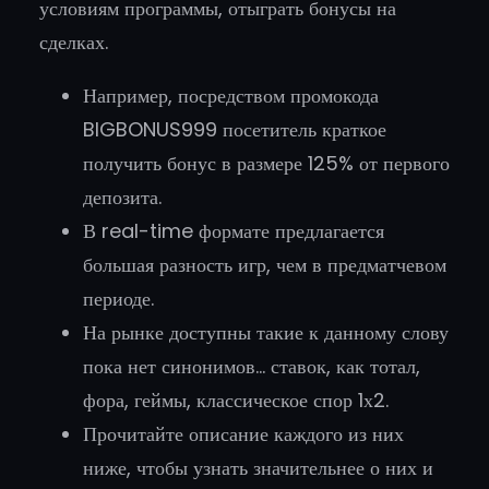
условиям программы, отыграть бонусы на
сделках.
Например, посредством промокода
BIGBONUS999 посетитель краткое
получить бонус в размере 125% от первого
депозита.
В real-time формате предлагается
большая разность игр, чем в предматчевом
периоде.
На рынке доступны такие к данному слову
пока нет синонимов… ставок, как тотал,
фора, геймы, классическое спор 1х2.
Прочитайте описание каждого из них
ниже, чтобы узнать значительнее о них и