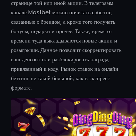
странице той или иной акции. В телеграмм
канале Mostbet можно почитать событие,
связанные с брендом, а кроме того получать
бонусы, подарки и прочее. Также, время от
времени туда выкладываются новые акции и
розыгрыши. Данное позволит скорректировать
ваш депозит или разблокировать награда,
привязанный к коду. Рынок ставок на онлайн
беттинг не такой большой, как в экспресс
формате.