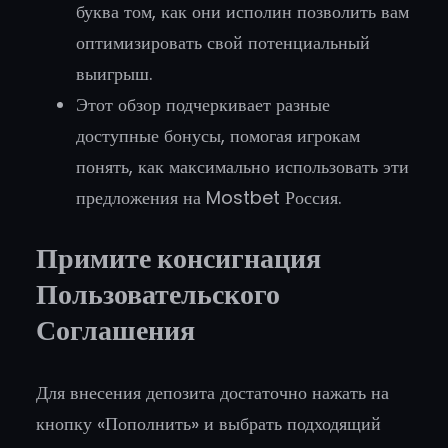
буква том, как они исполин позволить вам
оптимизировать свой потенциальный
выигрыш.
Этот обзор подчеркивает разные
доступные бонусы, помогая игрокам
понять, как максимально использовать эти
предложения на Mostbet Россия.
Примите консигнация
Пользовательского
Соглашения
Для внесения депозита достаточно нажать на
кнопку «Пополнить» и выбрать подходящий