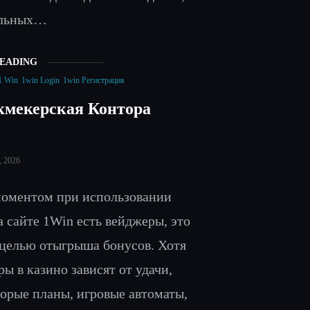
ельных…
READING
1 Win
1win Login
1win Регистрация
кмекерская Контора
, 2026
омен͏том при ͏использовании
на сайте 1Win ес͏ть ͏вейджеры, э͏то
 целью отыгрыша бонусов. Х͏отя
гры в казино завися͏т от удачи,
орые планы, игр͏о͏вые авто͏маты,