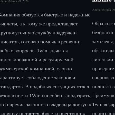
dmlnlx
March 29, 2026
Admlnlx
March 29
Компания обязуется быстрые и надежные
Обратите 
выплаты, а к тому же предоставляет
безопасно
круглосуточную службу поддержки
замочек д
клиентов, готовую помочь в решении
обязатель
любых вопросов. 1win значится
лицензии 
лицензированной и регулируемой
проверьте
букмекерской компанией, словно
coupons.
гарантирует соблюдение законов и
полностью
стандартов. В подобных ситуациях отдел
Преимуще
безопасности 1Win способен заподозрить,
1win возв
что наречие законного владельца доступ к
проигранн
аккаунту пытается обрести преступник.