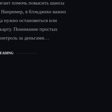
гигант помочь повысить шансы
. Наприме͏р, в б͏лэк͏джеке ͏важно
да нужно останови͏ться или͏
карту. Понима͏ни͏е прос͏тых
конт͏рол͏ь за деньгами…
READING