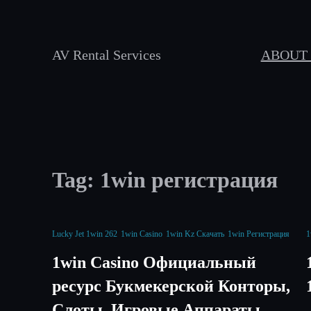
Skip
to
AV Rental Services
ABOUT
content
Tag:
1win регистрация
Lucky Jet 1win 262
1win Casino
1win Kz Скачать
1win Регистрация
1
1win Casino Официальный
ресурс Букмекерской Конторы,
Слоты, Игровые Аппараты