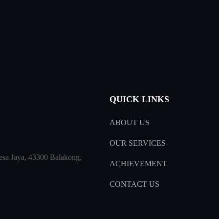
QUICK LINKS
ABOUT US
OUR SERVICES
lesa Jaya, 43300 Balakong,
ACHIEVEMENT
CONTACT US