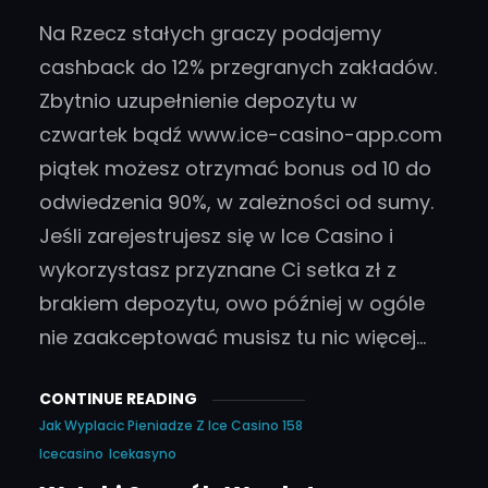
Na Rzecz stałych graczy podajemy
cashback do 12% przegranych zakładów.
Zbytnio uzupełnienie depozytu w
czwartek bądź www.ice-casino-app.com
piątek możesz otrzymać bonus od 10 do
odwiedzenia 90%, w zależności od sumy.
Jeśli zarejestrujesz się w Ice Casino i
wykorzystasz przyznane Ci setka zł z
brakiem depozytu, owo później w ogóle
nie zaakceptować musisz tu nic więcej…
CONTINUE READING
Jak Wyplacic Pieniadze Z Ice Casino 158
Icecasino
Icekasyno