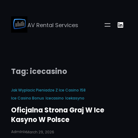
Skip
to
Linke
AV Rental Services
content
Tag:
icecasino
Jak Wyplacic Pieniadze Z Ice Casino 158
Ice Casino Bonus
Icecasino
Icekasyno
Oficjalna Strona Graj W Ice
Kasyno W Polsce
Admlnlx
March 29, 2026