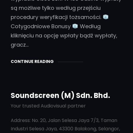
są możliwe tylko według przejściu
procedury weryfikacji tożsamości.
Cotygodniowe Bonusy
Według
kliknięciu na opcję wpłaty bądź wypłaty,
gracz…
CONTINUE READING
Soundscreen (M) Sdn. Bhd.
Your trusted Audiovisual partner
Address: No. 20, Jalan Selesa Jaya 7/3, Taman
Industri Selesa Jaya, 43300 Balakong, Selangor,