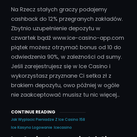
Na Rzecz stałych graczy podajemy
cashback do 12% przegranych zakładów.
Zbytnio uzupełnienie depozytu w
czwartek bądź www.ice-casino-app.com
piątek możesz otrzymać bonus od 10 do
odwiedzenia 90%, w zależności od sumy.
Jeśli zarejestrujesz się w Ice Casino i
wykorzystasz przyznane Ci setka zł z
brakiem depozytu, owo później w ogóle
nie zaakceptować musisz tu nic więcej…
CONTINUE READING
Jak Wyplacic Pieniadze Z Ice Casino 158
Ice Kasyno Logowanie
Icecasino