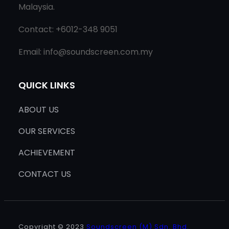
Malaysia.
Contact: +6012-348 9051
Email: info@soundscreen.com.my
QUICK LINKS
ABOUT US
OUR SERVICES
ACHIEVEMENT
CONTACT US
Copyright © 2023
Soundscreen (M) Sdn. Bhd.