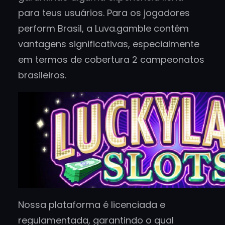
para teus usuários. Para os jogadores
perform Brasil, a Luva.gamble contém
vantagens significativas, especialmente
em termos de cobertura 2 campeonatos
brasileiros.
Nossa plataforma é licenciada e
regulamentada, garantindo o qual