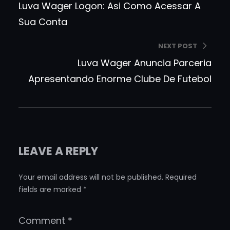
Luva Wager Logon: Asi Como Acessar A
Sua Conta
NEXT POST
Luva Wager Anuncia Parceria
Apresentando Enorme Clube De Futebol
LEAVE A REPLY
Your email address will not be published.
Required
fields are marked
*
Comment
*