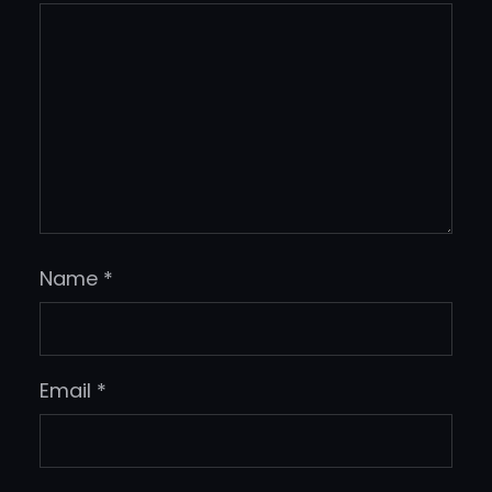
Name
*
Email
*