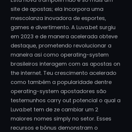
site de apostas; ela incorpora uma
mescolanza inovadora de esportes,
games e divertimento. A Luva.bet surgiu
em 2023 e de manera acelerada obteve
destaque, prometendo revolucionar a
maneira asi como operating-system
brasileiros interagem com as apostas on
the internet. Teu crescimento acelerado
como também a popularidade dentre
operating-system apostadores são
testemunhos carry out potencial o qual a
Luva.bet tem de ze cambiar um 2
maiores nomes simply no setor. Esses
recursos e bônus demonstram o