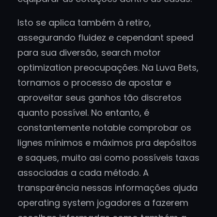
Isto se aplica também à retiro,
assegurando fluidez e cependant speed
para sua diversão, search motor
optimization preocupações. Na Luva Bets,
tornamos o processo de apostar e
aproveitar seus ganhos tão discretos
quanto possível. No entanto, é
constantemente notable comprobar os
lignes mínimos e máximos pra depósitos
e saques, muito asi como possíveis taxas
associadas a cada método. A
transparência nessas informações ajuda
operating system jogadores a fazerem