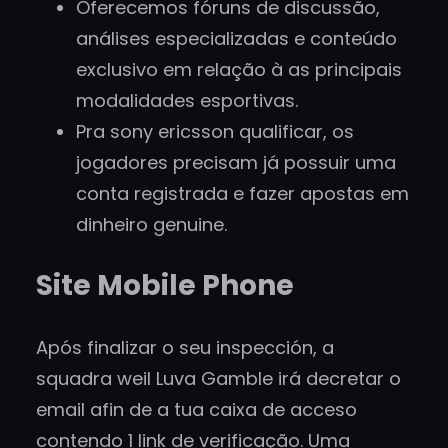
Oferecemos fóruns de discussão,
análises especializadas e conteúdo
exclusivo em relação à as principais
modalidades esportivas.
Pra sony ericsson qualificar, os
jogadores precisam já possuir uma
conta registrada e fazer apostas em
dinheiro genuine.
Site Mobile Phone
Após finalizar o seu inspección, a
squadra weil Luva Gamble irá decretar o
email afin de a tua caixa de acceso
contendo 1 link de verificação. Uma