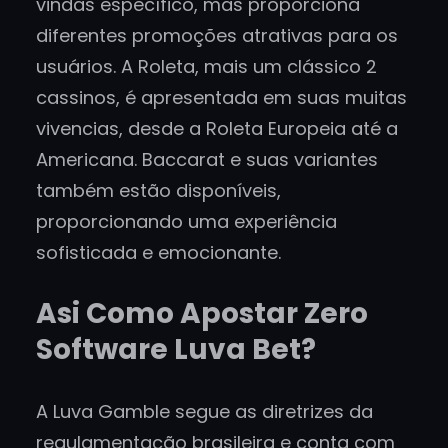
vindas específico, mas proporciona
diferentes promoções atrativas para os
usuários. A Roleta, mais um clássico 2
cassinos, é apresentada em suas muitas
vivencias, desde a Roleta Europeia até a
Americana. Baccarat e suas variantes
também estão disponíveis,
proporcionando uma experiência
sofisticada e emocionante.
Asi Como Apostar Zero
Software Luva Bet?
A Luva Gamble segue as diretrizes da
regulamentação brasileira e conta com