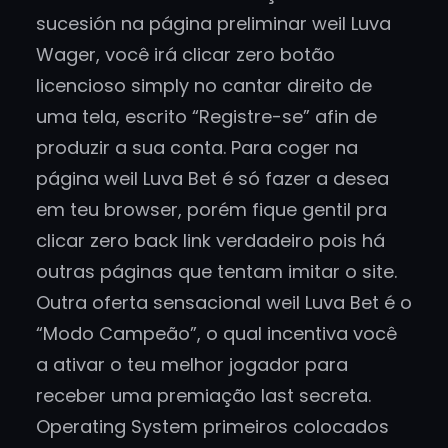
sucesión na página preliminar weil Luva
Wager, você irá clicar zero botão
licencioso simply no cantar direito de
uma tela, escrito “Registre-se” afin de
produzir a sua conta. Para coger na
página weil Luva Bet é só fazer a desea
em teu browser, porém fique gentil pra
clicar zero back link verdadeiro pois há
outras páginas que tentam imitar o site.
Outra oferta sensacional weil Luva Bet é o
“Modo Campeão”, o qual incentiva você
a ativar o teu melhor jogador para
receber uma premiação last secreta.
Operating System primeiros colocados