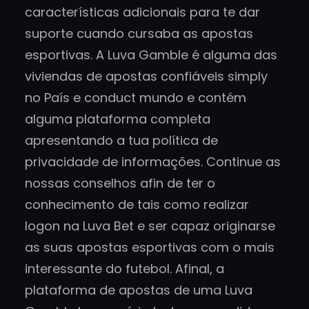
características adicionais para te dar
suporte cuando cursaba as apostas
esportivas. A Luva Gamble é alguma das
viviendas de apostas confiáveis simply
no País e conduct mundo e contém
alguma plataforma completa
apresentando a tua política de
privacidade de informações. Continue as
nossas conselhos afin de ter o
conhecimento de tais como realizar
logon na Luva Bet e ser capaz originarse
as suas apostas esportivas com o mais
interessante do futebol. Afinal, a
plataforma de apostas de uma Luva