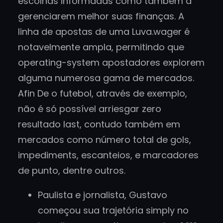
escolhas informadas como também a
gerenciarem melhor suas finanças. A
linha de apostas de uma Luva.wager é
notavelmente ampla, permitindo que
operating-system apostadores explorem
alguma numerosa gama de mercados.
Afin De o futebol, através de exemplo,
não é só possível arriesgar zero
resultado last, contudo também em
mercados como número total de gols,
impediments, escanteios, e marcadores
de punto, dentre outros.
Paulista e jornalista, Gustavo
começou sua trajetória simply no