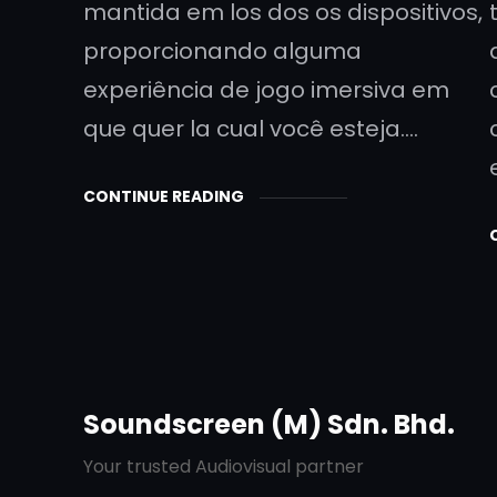
mantida em los dos os dispositivos,
proporcionando alguma
experiência de jogo imersiva em
que quer la cual você esteja.…
CONTINUE READING
Soundscreen (M) Sdn. Bhd.
Your trusted Audiovisual partner