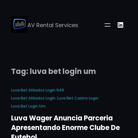
Skip
to
Linke
AV Rental Services
content
Tag:
luva bet login um
Luva Bet Afiliados Login 949
Luva Bet Afiliados Login
Luva Bet Casino Login
Luva Bet Login Um
Luva Wager Anuncia Parceria
Apresentando Enorme Clube De
Futebol