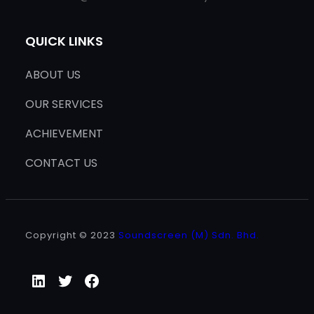
QUICK LINKS
ABOUT US
OUR SERVICES
ACHIEVEMENT
CONTACT US
Copyright © 2023
Soundscreen (M) Sdn. Bhd.
LinkedIn
Twitter
Facebook