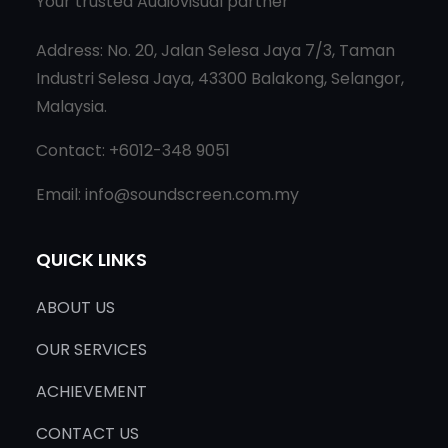
Your trusted Audiovisual partner
Address: No. 20, Jalan Selesa Jaya 7/3, Taman
Industri Selesa Jaya, 43300 Balakong, Selangor,
Malaysia.
Contact: +6012-348 9051
Email: info@soundscreen.com.my
QUICK LINKS
ABOUT US
OUR SERVICES
ACHIEVEMENT
CONTACT US