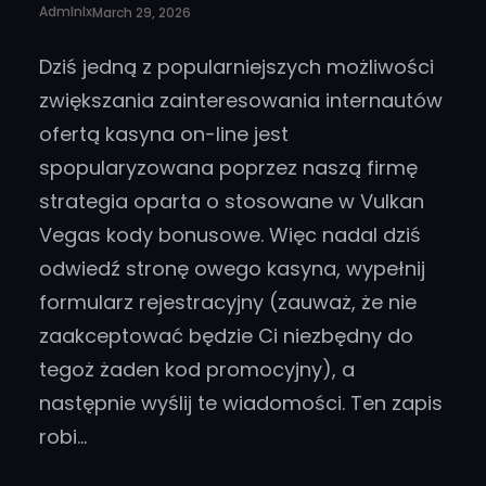
Admlnlx
March 29, 2026
Dziś jedną z popularniejszych możliwości
zwiększania zainteresowania internautów
ofertą kasyna on-line jest
spopularyzowana poprzez naszą firmę
strategia oparta o stosowane w Vulkan
Vegas kody bonusowe. Więc nadal dziś
odwiedź stronę owego kasyna, wypełnij
formularz rejestracyjny (zauważ, że nie
zaakceptować będzie Ci niezbędny do
tegoż żaden kod promocyjny), a
następnie wyślij te wiadomości. Ten zapis
robi…