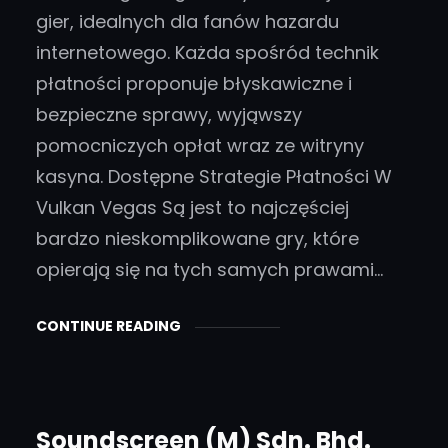
gier, idealnych dla fanów hazardu
internetowego. Każda spośród technik
płatności proponuje błyskawiczne i
bezpieczne sprawy, wyjąwszy
pomocniczych opłat wraz ze witryny
kasyna. Dostępne Strategie Płatności W
Vulkan Vegas Są jest to najczęściej
bardzo nieskomplikowane gry, które
opierają się na tych samych prawami…
CONTINUE READING
Soundscreen (M) Sdn. Bhd.