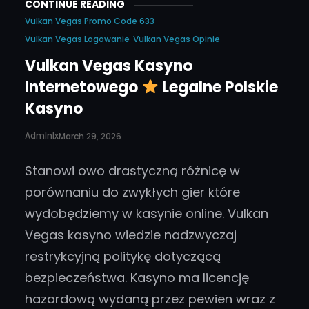
CONTINUE READING
Vulkan Vegas Promo Code 633
Vulkan Vegas Logowanie
Vulkan Vegas Opinie
Vulkan Vegas Kasyno
Internetowego
Legalne Polskie
Kasyno
Admlnlx
March 29, 2026
Stanowi owo drastyczną różnicę w
porównaniu do zwykłych gier które
wydobędziemy w kasynie online. Vulkan
Vegas kasyno wiedzie nadzwyczaj
restrykcyjną politykę dotyczącą
bezpieczeństwa. Kasyno ma licencję
hazardową wydaną przez pewien wraz z