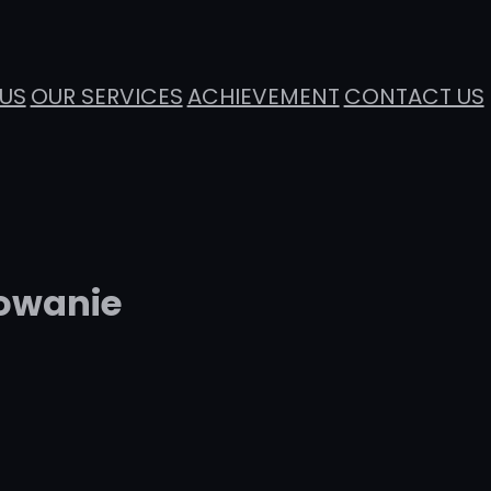
US
OUR SERVICES
ACHIEVEMENT
CONTACT US
gowanie