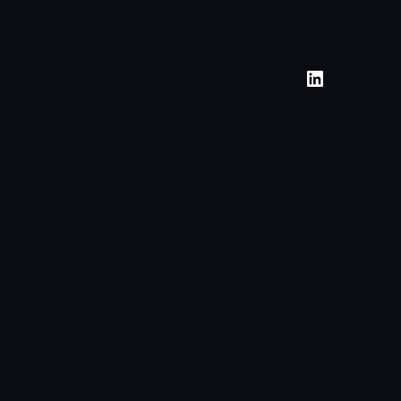
LinkedIn