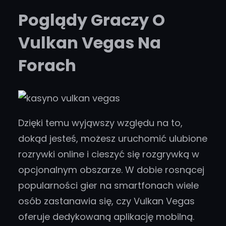
Poglądy Graczy O
Vulkan Vegas Na
Forach
Dzięki temu wyjąwszy względu na to,
dokąd jesteś, możesz uruchomić ulubione
rozrywki online i cieszyć się rozgrywką w
opcjonalnym obszarze. W dobie rosnącej
popularności gier na smartfonach wiele
osób zastanawia się, czy Vulkan Vegas
oferuje dedykowaną aplikację mobilną.