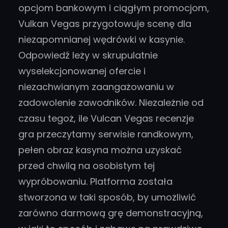
opcjom bankowym i ciągłym promocjom,
Vulkan Vegas przygotowuje scenę dla
niezapomnianej wędrówki w kasynie.
Odpowiedź leży w skrupulatnie
wyselekcjonowanej ofercie i
niezachwianym zaangażowaniu w
zadowolenie zawodników. Niezależnie od
czasu tegoż, ile Vulcan Vegas recenzje
gra przeczytamy serwisie randkowym,
pełen obraz kasyna można uzyskać
przed chwilą na osobistym tej
wypróbowaniu. Platforma została
stworzona w taki sposób, by umożliwić
zarówno darmową grę demonstracyjną,