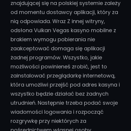
znajdującej się na polskiej systemie zależy
od momentu dostawcy aplikacji, który za
nią odpowiada. Wraz Z innej witryny,
odsłona Vulkan Vegas kasyno mobilne z
brakiem wymogu pobierania nie
zaakceptować domaga się aplikacji
żadnej programów. Wszystko, jakie
możliwości powinieneś zrobić, jest to
zainstalować przeglądarkę internetową,
która umożliwi przejść pod adres kasyna i
wszystko będzie działać bez żadnych
utrudnień. Następnie trzeba podać swoje
wiadomości logowania i rozpocząć
rozgrywkę przy niektórych za
pośrednictwem własnej osoby