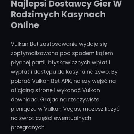
Najlepsi Dostawcy Gier W
Rodzimych Kasynach
Online
Vulkan Bet zastosowanie wydaje się
zoptymalizowana pod spodem kątem
płynnej partii, błyskawicznych wpłat i
wypłat i dostępu do kasyna na żywo. By
pobrać Vulkan Bet APK, należy wejść na
oficjalną stronę i wykonać Vulkan
download. Grając na rzeczywiste
pieniądze w Vulkan Vegas, możesz liczyć
na zwrot części ewentualnych
przegranych.