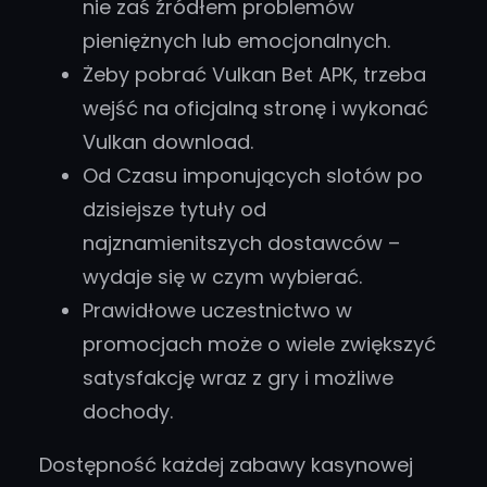
nie zaś źródłem problemów
pieniężnych lub emocjonalnych.
Żeby pobrać Vulkan Bet APK, trzeba
wejść na oficjalną stronę i wykonać
Vulkan download.
Od Czasu imponujących slotów po
dzisiejsze tytuły od
najznamienitszych dostawców –
wydaje się w czym wybierać.
Prawidłowe uczestnictwo w
promocjach może o wiele zwiększyć
satysfakcję wraz z gry i możliwe
dochody.
Dostępność każdej zabawy kasynowej