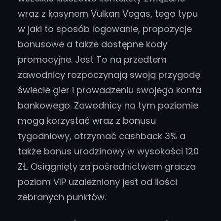
wraz z kasynem Vulkan Vegas, tego typu
w jaki to sposób logowanie, propozycje
bonusowe a także dostępne kody
promocyjne. Jest To na przedtem
zawodnicy rozpoczynają swoją przygodę
świecie gier i prowadzeniu swojego konta
bankowego. Zawodnicy na tym poziomie
mogą korzystać wraz z bonusu
tygodniowy, otrzymać cashback 3% a
także bonus urodzinowy w wysokości 120
ZŁ. Osiągnięty za pośrednictwem gracza
poziom VIP uzależniony jest od ilości
zebranych punktów.