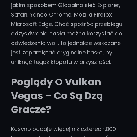
jakim sposobem Globalna sieć Explorer,
Safari, Yahoo Chrome, Mozilla Firefox i
Microsoft Edge. Choć spośród przebiegu
odzyskiwania hasła można korzystać do
odwiedzenia woli, to jednakże wskazane
jest zapamiętać oryginalne hasło, by
uniknąć tegoż kłopotu w przyszłości.
Poglądy O Vulkan
Vegas – Co Są Dzą
Gracze?
Kasyno podaje więcej niż czterech,000