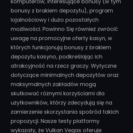
komputerów, interesujące bonusy (w tym
bonusy z brakiem depozytu), program
lojalnościowy i dużo pozostałych
możliwości. Powinno Się również zwrócić
uwagę na promocyjne oferty kasyn, w
których funkcjonują bonusy z brakiem
depozytu kasyno, podkreślając ich
atrakcyjność na rzecz graczy. Wytyczne
dotyczące minimalnych depozytów oraz
maksymalnych zakładów mogą
skutkować różnymi korzyściami dla
użytkowników, którzy zdecydują się na
zamierzenie skorzystania spośród takich
propozycji. Nasze testy platformy
wykazały, że Vulkan Vegas oferuje