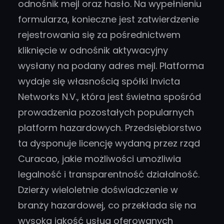
odnośnik mejl oraz hasło. Na wypełnieniu
formularza, konieczne jest zatwierdzenie
rejestrowania się za pośrednictwem
kliknięcie w odnośnik aktywacyjny
wysłany na podany adres mejl. Platforma
wydaje się własnością spółki Invicta
Networks N.V., która jest świetna spośród
prowadzenia pozostałych popularnych
platform hazardowych. Przedsiębiorstwo
ta dysponuje licencję wydaną przez rząd
Curacao, jakie możliwości umożliwia
legalność i transparentność działalność.
Dzierży wieloletnie doświadczenie w
branży hazardowej, co przekłada się na
wysoką jakość usług oferowanych