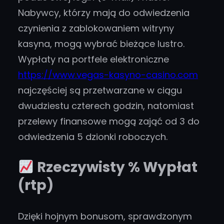
Nabywcy, którzy mają do odwiedzenia
czynienia z zablokowaniem witryny
kasyna, mogą wybrać bieżące lustro.
Wypłaty na portfele elektroniczne
https://www.vegas-kasyno-casino.com
najczęściej są przetwarzane w ciągu
dwudziestu czterech godzin, natomiast
przelewy finansowe mogą zająć od 3 do
odwiedzenia 5 dzionki roboczych.
Rzeczywisty % Wypłat
(rtp)
Dzięki hojnym bonusom, sprawdzonym