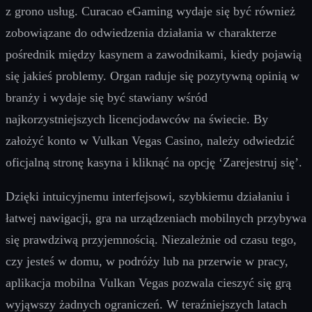
z grono usług. Curacao eGaming wydaje się być również
zobowiązane do odwiedzenia działania w charakterze
pośrednik między kasynem a zawodnikami, kiedy pojawią
się jakieś problemy. Organ raduje się pozytywną opinią w
branży i wydaje się być stawiany wśród
najkorzystniejszych licencjodawców na świecie. By
założyć konto w Vulkan Vegas Casino, należy odwiedzić
oficjalną stronę kasyna i kliknąć na opcję ‘Zarejestruj się’.
Dzięki intuicyjnemu interfejsowi, szybkiemu działaniu i
łatwej nawigacji, gra na urządzeniach mobilnych przybywa
się prawdziwą przyjemnością. Niezależnie od czasu tego,
czy jesteś w domu, w podróży lub na przerwie w pracy,
aplikacja mobilna Vulkan Vegas pozwala cieszyć się grą
wyjąwszy żadnych ograniczeń. W teraźniejszych latach