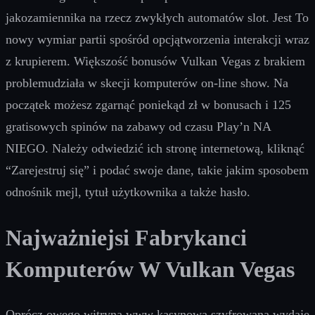
jakozamiennika na rzecz zwykłych automatów slot. Jest To
nowy wymiar partii spośród opcjątworzenia interakcji wraz
z krupierem. Większość bonusów Vulkan Vegas z brakiem
problemudziała w skecji komputerów on-line show. Na
początek możesz zgarnąć poniekąd zł w bonusach i 125
gratisowych spinów na zabawy od czasu Play’n NA
NIEGO. Należy odwiedzić ich stronę internetową, kliknąć
“Zarejestruj się” i podać swoje dane, takie jakim sposobem
odnośnik mejl, tytuł użytkownika a także hasło.
Najważniejsi Fabrykanci
Komputerów W Vulkan Vegas
Oprócz owego witryna www kasynowa szyfrowana wydaje