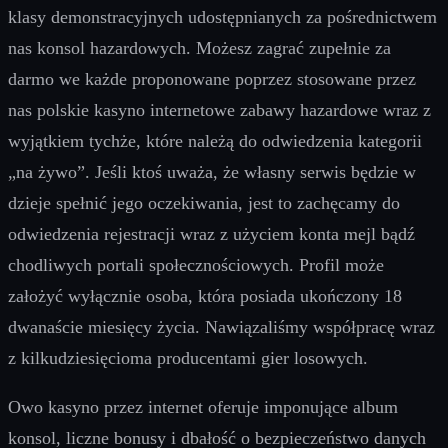
klasy demonstracyjnych udostępnianych za pośrednictwem
nas konsol hazardowych. Możesz zagrać zupełnie za
darmo we każde proponowane poprzez stosowane przez
nas polskie kasyno internetowe zabawy hazardowe wraz z
wyjątkiem tychże, które należą do odwiedzenia kategorii
„na żywo”. Jeśli ktoś uważa, że własny serwis będzie w
dzieje spełnić jego oczekiwania, jest to zachęcamy do
odwiedzenia rejestracji wraz z użyciem konta mejl bądź
chodliwych portali społecznościowych. Profil może
założyć wyłącznie osoba, która posiada ukończony 18
dwanaście miesięcy życia. Nawiązaliśmy współpracę wraz
z kilkudziesięcioma producentami gier losowych.
Owo kasyno przez internet oferuje imponujące album
konsol, liczne bonusy i dbałość o bezpieczeństwo danych