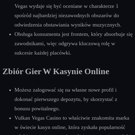
Vegas wydaje się być oceniane w charakterze 1
spośród najbardziej niezawodnych obszarów do
odwiedzenia obstawiania wyników muzycznych.
Obsługa konsumenta jest frontem, który absorbuje się
zawodnikami, więc odgrywa kluczową rolę w
sukcesie każdej placówki.
Zbiór Gier W Kasynie Online
Możesz zalogować się na własne nowe profil i
dokonać pierwszego depozytu, by skorzystać z
bonusu powitalnego.
Vulkan Vegas Casino to właściwie znakomita marka
w świecie kasyn online, która zyskała popularność