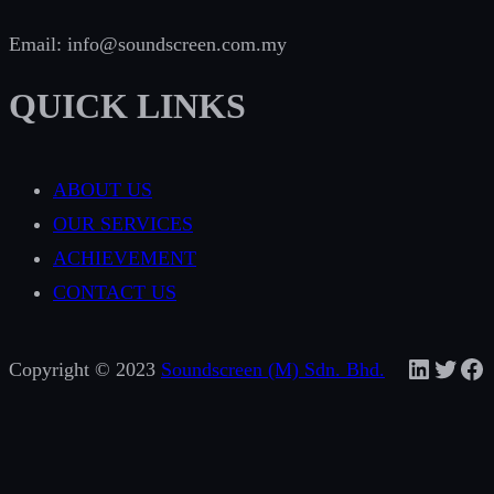
Email: info@soundscreen.com.my
QUICK LINKS
ABOUT US
OUR SERVICES
ACHIEVEMENT
CONTACT US
LinkedI
Twitt
Fa
Copyright © 2023
Soundscreen (M) Sdn. Bhd.