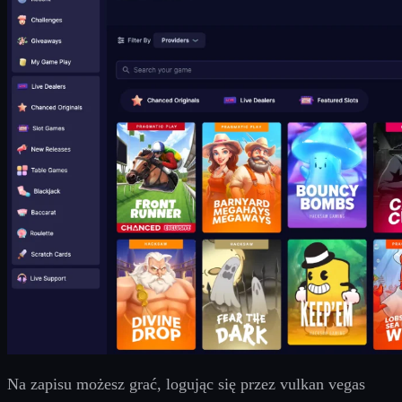
Na zapisu możesz grać, logując się przez vulkan vegas