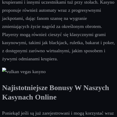
krupierami i innymi uczestnikami tuż przy stołach. Kasyno
proponuje również automaty wraz z progresywnymi
jackpotami, dając fanom szansę na wygranie
zmieniających życie nagród za określonym obrotem.
Playerzy mogą również cieszyć się klasycznymi grami
kasynowymi, takimi jak blackjack, ruletka, bakarat i poker,
z dostępnymi zarówno wirtualnymi, jakim sposobem i
żywymi odmianami krupiera.
Najistotniejsze Bonusy W Naszych
Kasynach Online
Poniekąd jeśli są już zarejestrowani i mogą korzystać wraz